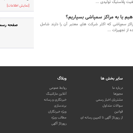
یت پلاستیک تولیدی ...
[نمایش اطلاعات]
هیم یا به مراکز سمپاشی بسپاریم؟
راکز سم‌پاشی که اکثر شرکت های معتبر آن را دارند شامل
صفحه رسمی 
 از تجهیزات ...
سایر بخش ها
وبلاگ
درباره ما
روابط عمومی
مجوزها
آنلاین مارکتینگ
مشتریان اخبار رسمی
خبرنگاری و رسانه
سوالات متداول
برندسازی
قوانین
ویژه خبرنگاران
از رپورتاژ آگهی تا کمپین رسانه ای
مطالب ویژه
رپورتاژ آگهی