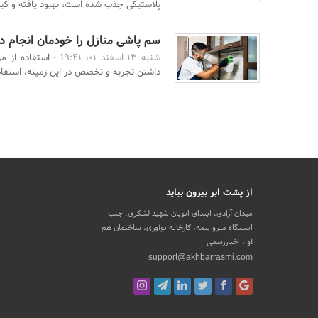
پلاستیکی جذب شده است، بهبود یافته و کیف
سم پاشی منازل را خودمان انجام د
شنبه 13 اسفند 01، 19:41 -
استفاده از م
داشتن تجربه و تخصص در این زمینه، استفاده
از پشت ابر بیرون بیاید
میدان آزادی، ابتدای اتوبان شهید لشکری، جنب
ایستگاه مترو بیمه، کارخانه نوآوری، ساختمان هم
آوا، اخباررسمی
support@akhbarrasmi.com