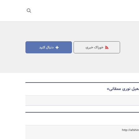
خوراک خبری
دنبال کنید
عیل نوری ممقانی»
جستجو
http://afshi