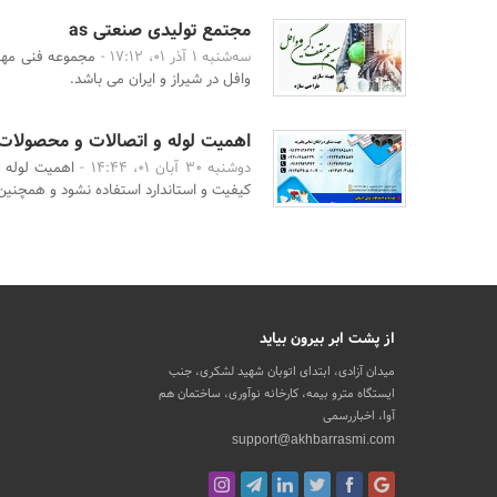
مجتمع تولیدی صنعتی as
سه‌شنبه 1 آذر 01، 17:12 -
مجموعه فنی مهن
وافل در شیراز و ایران می باشد.
اهمیت لوله و اتصالات و محصولات ب
دوشنبه 30 آبان 01، 14:44 -
اهمیت لوله 
کیفیت و استاندارد استفاده نشود و همچنین 
از پشت ابر بیرون بیاید
میدان آزادی، ابتدای اتوبان شهید لشکری، جنب
ایستگاه مترو بیمه، کارخانه نوآوری، ساختمان هم
آوا، اخباررسمی
support@akhbarrasmi.com