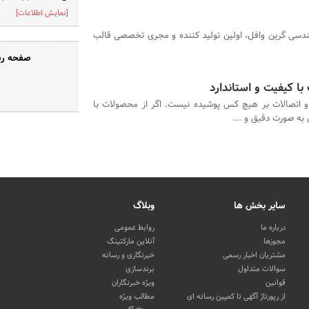
[نمایش اطلاعات]
دسی گرین وافل، اولین تولید کننده و مجری تخصصی قالب
صفحه رسمی «م
ا کیفیت و استاندارد
و اتصالات بر هیچ کس پوشیده نیست. اگر از محصولات با
به صورت دقیق و ...
سایر بخش ها
وبلاگ
درباره ما
روابط عمومی
مجوزها
آنلاین مارکتینگ
مشتریان اخبار رسمی
خبرنگاری و رسانه
سوالات متداول
برندسازی
قوانین
ویژه خبرنگاران
از رپورتاژ آگهی تا کمپین رسانه ای
مطالب ویژه