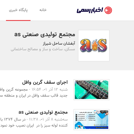
اخبار
خانه
پایگاه خبری
رسمی
-
مجتمع تولیدی صنعتی as
اخبار
آبفشان ساحل شیراز
تایید
مسکن، ساخت و ساز و مصالح ساختمانی
شده
شرکت‌ها،
سازمان‌ها
اجرای سقف گرین وافل
شنبه 12 آذر 01، 16:54 -
مجموعه گرین وافل
و
جدید قالب سقف وافل در ایران و منطقه 
روابط
عمومی‌ها
مجتمع تولیدی صنعتی as
سه‌شنبه 8 آذر 01، 11:38 -
در 
کننده لوله سبز را در ایران نصیب خود نمود. 