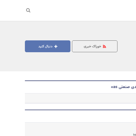
خوراک خبری
دنبال کنید
ی صنعتی as»
جستجو
h