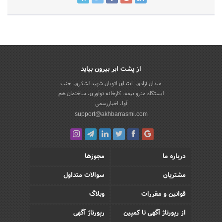
از پشت ابر بیرون بیاید
میدان آزادی، ابتدای اتوبان شهید لشکری، جنب
ایستگاه مترو بیمه، کارخانه نوآوری، ساختمان هم
آوا، اخباررسمی
support@akhbarrasmi.com
درباره ما
مجوزها
مشتریان
سوالات متداول
قوانین و مقررات
وبلاگ
از رپورتاژ آگهی تا کمپین
رپورتاژ آگهی