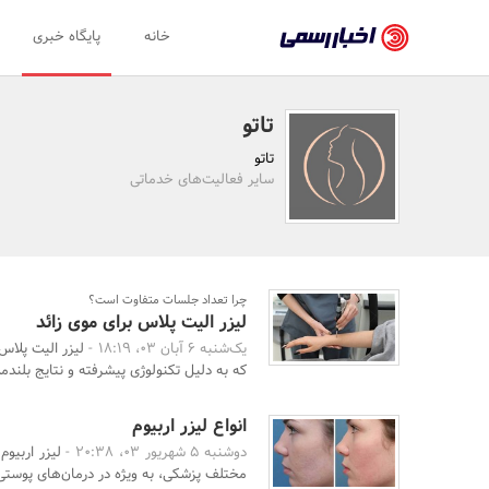
اخبار
خانه
پایگاه خبری
رسمی
-
تاتو
اخبار
تاتو
تایید
سایر فعالیت‌های خدماتی
شده
شرکت‌ها،
سازمان‌ها
چرا تعداد جلسات متفاوت است؟
لیزر الیت پلاس برای موی زائد
و
یک‌شنبه 6 آبان 03، 18:19 -
لیزر الیت پلاس
روابط
که به دلیل تکنولوژی پیشرفته و نتایج بلندم
عمومی‌ها
انواع لیزر اربیوم
دوشنبه 5 شهریور 03، 20:38 -
لیزر اربیو
مختلف پزشکی، به ویژه در درمان‌های پوستی و