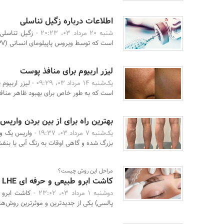
اطلاعات درباره زگیل تناسلی
شنبه 20 مرداد 03، 20:23 -
است که توسط ویروس پاپیلومای انسانی (HPV) ایجاد می‌ش ...
لیزر اربیوم برای منافذ پوست
یک‌شنبه 14 مرداد 03، 09:29 -
لیزر اربیوم
است که به طور خاص برای بهبود ظاهر منافذ
بهترین راه برای از بین بردن واریس
یک‌شنبه 7 مرداد 03، 19:37 -
واریس یک وض
بزرگ شده و گاهی اوقات به رنگ آبی یا بنفش 
مراحل این روش چیست؟
کاشت ابرو طبیعی و حرفه ای LHE
دوشنبه 1 مرداد 03، 23:02 -
پالسی) یکی از جدیدترین و موثرترین روش‌ها