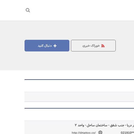
خوراک خبری
دنبال کنید
وار دریا - جنب شفق - ساختمان ساحل - واحد ۲
http://drtattoo.co/
021910**