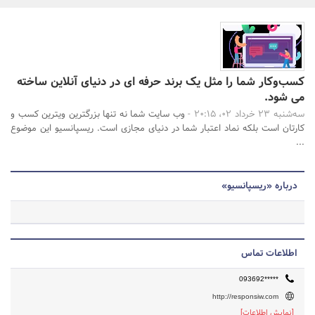
بانک، بیمه و سرمایه
مسکن و ساختمان
جستجو
کسب‌و‌کار شما را مثل یک برند حرفه ای در دنیای آنلاین ساخته
می شود.
سه‌شنبه 23 خرداد 02، 20:15 -
وب سایت شما نه تنها بزرگترین ویترین کسب و
کارتان است بلکه نماد اعتبار شما در دنیای مجازی است. ر‌یسپا‌نسیو این موضوع
...
درباره «ریسپانسیو»
اطلاعات تماس
093692*****
http://responsiw.com
[نمایش اطلاعات]