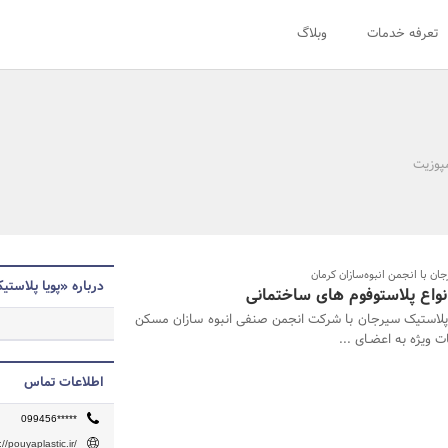
تعرفه خدمات
وبلاگ
پوزیت
ن با انجمن انبوه‌سازان کرمان
درباره «پویا پلاست
انواع پلاستوفوم های ساختمانی
پلاستیک سیرجان با شرکت انجمن صنفی انبوه سازان مسکن
 ویژه به اعضـای ...
اطلاعات تماس
099456*****
://pouyaplastic.ir/