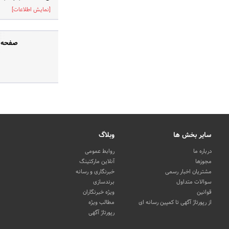
[نمایش اطلاعات]
صفحه ر
سایر بخش ها
وبلاگ
درباره ما
روابط عمومی
مجوزها
آنلاین مارکتینگ
مشتریان اخبار رسمی
خبرنگاری و رسانه
سوالات متداول
برندسازی
قوانین
ویژه خبرنگاران
از رپورتاژ آگهی تا کمپین رسانه ای
مطالب ویژه
رپورتاژ آگهی