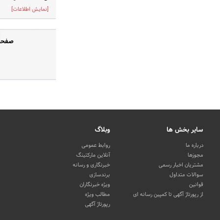
[نمایش اطلاعات]
صفحه 
سایر بخش ها
وبلاگ
درباره ما
روابط عمومی
مجوزها
آنلاین مارکتینگ
مشتریان اخبار رسمی
خبرنگاری و رسانه
سوالات متداول
برندسازی
قوانین
ویژه خبرنگاران
از رپورتاژ آگهی تا کمپین رسانه ای
مطالب ویژه
رپورتاژ آگهی