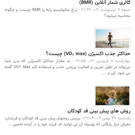
کالری شمار آنلاین (BMR)
جمعه 7 اردیبهشت 03، 21:36 -
نرخ متابولیسم پایه یا BMR چیست و چگونه
محاسبه میشود؟
حداکثر جذب اکسیژن (VO₂ max) چیست؟
چهارشنبه 8 فروردین 03، 21:55 -
به مقدار حداکثر اکسیژنی که بدن شما
می‌تواند در طول تمرین و فعالیت ورزشی جذب و استفاده کند VO2 Max گفته
می شود. این م ...
روش های پیش بینی قد کودکان
یک‌شنبه 29 بهمن 02، 22:09 -
بررسی روشهای پیش بینی قد کودکان و فرزندان،
معرفی ابزار رایگانی که بوسیله آن می توایند قد فرزند خود را در آینده تخمین ...