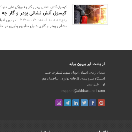
کپسول آتش نشانی پودر و گاز چه ویژگی هایی دارد؟
کپسول آتش نشانی پودر و گاز چه و
پنج‌شنبه 10 اسفند 02، 23:00 -
در بین ان
نشانی پودر و گازی دلیل تطبیق پذیری در خا
از پشت ابر بیرون بیاید
میدان آزادی، ابتدای اتوبان شهید لشکری، جنب
ایستگاه مترو بیمه، کارخانه نوآوری، ساختمان هم
آوا، اخباررسمی
support@akhbarrasmi.com