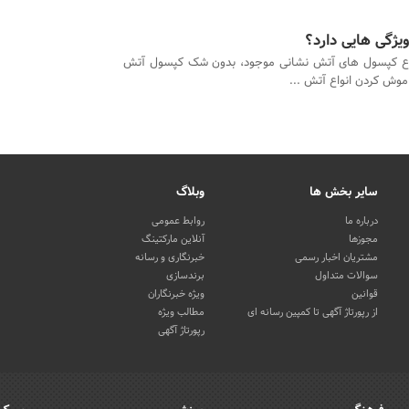
یژگی هایی دارد؟
واع کپسول های آتش نشانی موجود، بدون شک کپسول آتش
موش کردن انواع آتش ...
سایر بخش ها
وبلاگ
درباره ما
روابط عمومی
مجوزها
آنلاین مارکتینگ
مشتریان اخبار رسمی
خبرنگاری و رسانه
سوالات متداول
برندسازی
قوانین
ویژه خبرنگاران
از رپورتاژ آگهی تا کمپین رسانه ای
مطالب ویژه
رپورتاژ آگهی