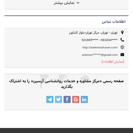
نمایش بیشتر
اطلاعات تماس
تهران - تهران، مرکز تهران-بلوار کشاورز
-
021665*****
091034*****
http://arsinmoshaver.com/
arsinmo*******@gmail.com
[نمایش اطلاعات]
صفحه رسمی «مرکز مشاوره و خدمات روانشناسی آرسین» را به اشتراک
بگذارید