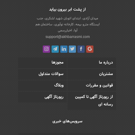
از پشت ابر بیرون بیاید
میدان آزادی، ابتدای اتوبان شهید لشکری، جنب
ایستگاه مترو بیمه، کارخانه نوآوری، ساختمان هم
آوا، اخباررسمی
support@akhbarrasmi.com
درباره ما
مجوزها
مشتریان
سوالات متداول
قوانین و مقررات
وبلاگ
از رپورتاژ آگهی تا کمپین
رپورتاژ آگهی
رسانه ای
سرویس‌های خبری