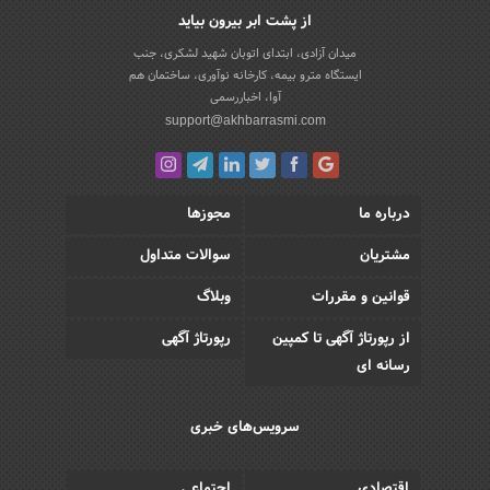
از پشت ابر بیرون بیاید
میدان آزادی، ابتدای اتوبان شهید لشکری، جنب
ایستگاه مترو بیمه، کارخانه نوآوری، ساختمان هم
آوا، اخباررسمی
support@akhbarrasmi.com
درباره ما
مجوزها
مشتریان
سوالات متداول
قوانین و مقررات
وبلاگ
از رپورتاژ آگهی تا کمپین
رپورتاژ آگهی
رسانه ای
سرویس‌های خبری
اقتصادی
اجتماعی