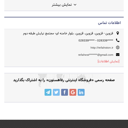
نمایش بیشتر
اطلاعات تماس
قزوین - قزوین، قزوین، قزوین، بلوار خامنه ای- مجتمع نیایش طبقه دوم
-
028339*****
028339*****
http://refahston.ir
refahest*******@gmail.com
[نمایش اطلاعات]
صفحه رسمی «فروشگاه اینترنتی رفاهستون» را به اشتراک بگذارید