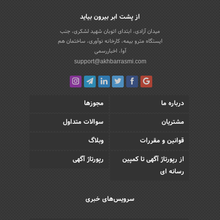
از پشت ابر بیرون بیاید
میدان آزادی، ابتدای اتوبان شهید لشکری، جنب
ایستگاه مترو بیمه، کارخانه نوآوری، ساختمان هم
آوا، اخباررسمی
support@akhbarrasmi.com
درباره ما
مجوزها
مشتریان
سوالات متداول
قوانین و مقررات
وبلاگ
از رپورتاژ آگهی تا کمپین
رپورتاژ آگهی
رسانه ای
سرویس‌های خبری