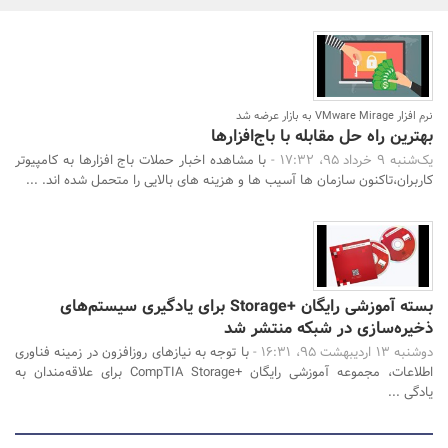
بانک، بیمه و سرمایه
مسکن و ساختمان
نرم افزار VMware Mirage به بازار عرضه شد
جستجو
بهترین راه حل مقابله با باج‌افزارها
یک‌شنبه 9 خرداد 95، 17:32 -
با مشاهده اخبار حملات باج افزارها به کامپیوتر
کاربران،تاکنون سازمان ها آسیب ها و هزینه های بالایی را متحمل شده اند. ...
بسته آموزشی رایگان +Storage برای یادگیری سیستم‌های
ذخیره‌سازی در شبکه منتشر شد
دوشنبه 13 اردیبهشت 95، 16:31 -
با توجه به نیازهای روزافزون در زمینه فناوری
اطلاعات، مجموعه آموزشی رایگان +CompTIA Storage برای علاقه‌مندان به
یادگی ...