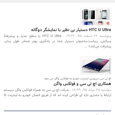
بانک، بیمه و سرمایه
مسکن و ساختمان
HTC U Ultra دستیار بی نظیر با نمایشگر دوگانه
پنج‌شنبه 26 اسفند 95، 09:26 -
HTC U Ultra با سطح جدید و پیشرفتهٔ
سیالش، زیباست،به‌عنوان دستیار شما در یادگیری بهتر شمادر طول زمان،
جستجو
پیشرفت می‌کند،ا ...
اچ تی سی سرویس اینترنت خودرو به فولکس واگن می دهد
همکاری اچ تی سی و فولکس واگن
دوشنبه 25 مرداد 95، 08:49 -
شرکت اچ تی سی به همراه فولکس واگن سیستم
ارتباط با مشتری تازه ای طراحی کرده اند که از طریق اتصال خودرو به اینترنت کا
...