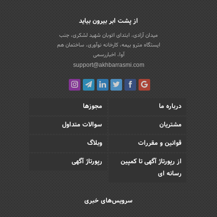
از پشت ابر بیرون بیاید
میدان آزادی، ابتدای اتوبان شهید لشکری، جنب
ایستگاه مترو بیمه، کارخانه نوآوری، ساختمان هم
آوا، اخباررسمی
support@akhbarrasmi.com
درباره ما
مجوزها
مشتریان
سوالات متداول
قوانین و مقررات
وبلاگ
از رپورتاژ آگهی تا کمپین
رپورتاژ آگهی
رسانه ای
سرویس‌های خبری