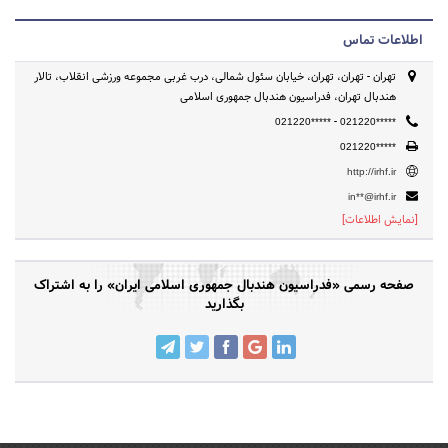
اطلاعات تماس
تهران - تهران، تهران، خیابان سئول شمالی، درب غربی مجموعه ورزشی انقلاب، تالار
هندبال تهران، فدراسیون هندبال جمهوری اسلامی
-
021220*****
021220*****
021220*****
http://irhf.ir
in**@irhf.ir
[نمایش اطلاعات]
صفحه رسمی «فدراسیون هندبال جمهوری اسلامی ایران» را به اشتراک
بگذارید