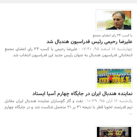
بانک، بیمه و سرمایه
مسکن و ساختمان
با کسب 34 رای اعضای مجمع ‏
علیرضا رحیمی رئیس فدراسیون هندبال شد
چهارشنبه 18 اسفند 95، 07:40 -
علیرضا رحیمی با کسب 34 رای اعضای مجمع
انتخاباتی فدراسیون هندبال به عنوان رئیس جدید این فدراسیون انتخاب شد.‏
جستجو
یک‌شنبه 16 آبان 95، 10:39 -
نفت و گاز گچساران نماینده هندبال ایران مقابل
تیم قدرتمند لخویا قطر با نتیجه 31 بر 21 متحمل شکست شد و در جایگاه چهارم
...