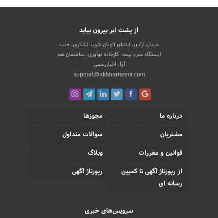
از پشت ابر بیرون بیاید
میدان آزادی، ابتدای اتوبان شهید لشکری، جنب
ایستگاه مترو بیمه، کارخانه نوآوری، ساختمان هم
آوا، اخباررسمی
support@akhbarrasmi.com
درباره ما
مجوزها
مشتریان
سوالات متداول
قوانین و مقررات
وبلاگ
از رپورتاژ آگهی تا کمپین
رپورتاژ آگهی
رسانه ای
سرویس‌های خبری