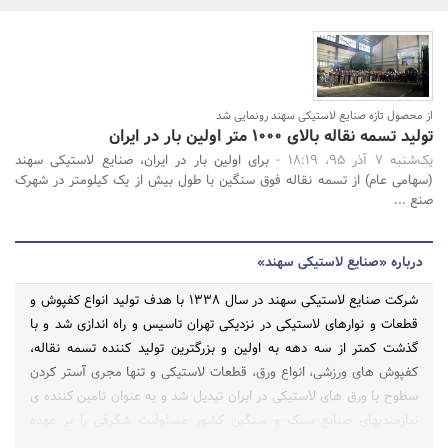
بانک، بیمه و سرمایه
مسکن و ساختمان
از محصول تازه صنایع لاستیکی سهند رونمایی شد
تولید تسمه نقاله بالای 1000 متر اولین بار در ایران
جستجو
یک‌شنبه 7 آذر 95، 18:19 -
برای اولین بار در ایران، صنایع لاستیکی سهند
(سهامی عام) از تسمه نقاله فوق سنگین با طول بیش از یک کیلومتر در شهرک
صنع ...
درباره «صنایع لاستیکی سهند»
شرکت صنایع لاستیکی سهند در سال 1338 با هدف تولید انواع کفپوش و
قطعات و نوارهای لاستیکی در نزدیکی تهران تاسیس و راه اندازی شد و با
گذشت کمتر از سه دهه به اولین و بزرگترین تولید کننده تسمه نقاله،
کفپوش های ورزشی، انواع ورق، قطعات لاستیکی و تنها مجری آستر کردن
سطوح با ورق های لاستیکی در ایران تبدیل شد و به عنوان تامین کننده ی
نیازمندیهای صنایع سبک و سنگین کشور مسئولیت شگرفی را بر عهده
گرفت