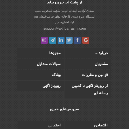
از پشت ابر بیرون بیاید
میدان آزادی، ابتدای اتوبان شهید لشکری، جنب
ایستگاه مترو بیمه، کارخانه نوآوری، ساختمان هم
آوا، اخباررسمی
support@akhbarrasmi.com
درباره ما
مجوزها
مشتریان
سوالات متداول
قوانین و مقررات
وبلاگ
از رپورتاژ آگهی تا کمپین
رپورتاژ آگهی
رسانه ای
سرویس‌های خبری
اقتصادی
اجتماعی