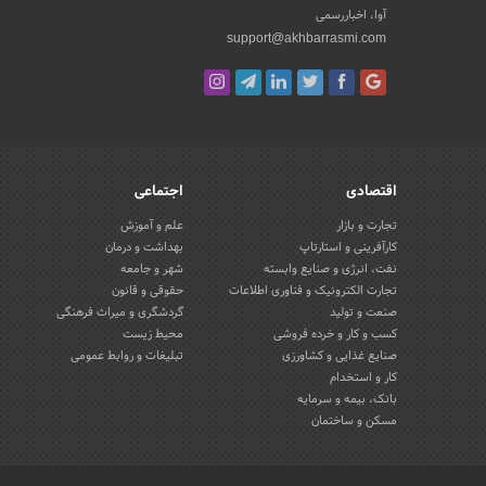
آوا، اخباررسمی
support@akhbarrasmi.com
اقتصادی
اجتماعی
تجارت و بازار
علم و آموزش
کارآفرینی و استارتاپ
بهداشت و درمان
نفت، انرژی و صنایع وابسته
شهر و جامعه
تجارت الکترونیک و فناوری اطلاعات
حقوقی و قانون
صنعت و تولید
گردشگری و میراث فرهنگی
کسب و کار و خرده فروشی
محیط زیست
صنایع غذایی و کشاورزی
تبلیغات و روابط عمومی
کار و استخدام
بانک، بیمه و سرمایه
مسکن و ساختمان