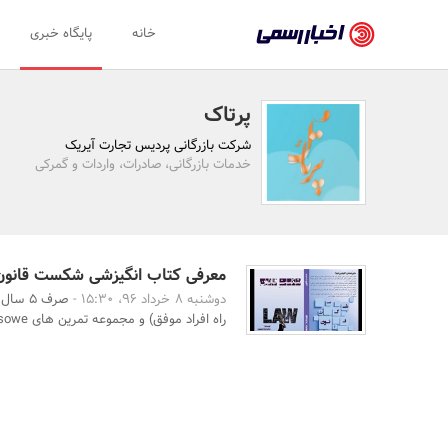
اخبار
خانه
پایگاه خبری
رسمی
-
پرتاک
اخبار
شرکت بازرگانی پردیس تجارت آیریک
تایید
خدمات بازرگانی، صادرات، واردات و گمرکی
شده
شرکت‌ها،
سازمان‌ها
معرفی کتاب انگیزشی شکست قانون
دوشنبه 8 خرداد 96، 15:30 -
و
راه افراد موفق) و مجموعه تمرین های sowe (ایجاد سرچشمه ...
روابط
عمومی‌ها