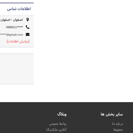
اطلاعات تماس
اصفهان - اصفهان،
099011*****
******@gmail.com
[نمایش اطلاعات]
سایر بخش ها
وبلاگ
درباره ما
روابط عمومی
مجوزها
آنلاین مارکتینگ