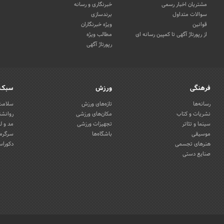
مشتریان اخبار رسمی
خبرنگاری و رسانه
سوالات متداول
برندسازی
قوانین
ویژه خبرنگاران
از رپورتاژ آگهی تا کمپین رسانه ای
مطالب ویژه
رپورتاژ آگهی
فرهنگی
ورزش
سبک 
رسانه‌ها
تازه‌های ورزش
سلامت 
نشریات و کتاب
مکان‌های ورزشی
روانشن
سینما و تئاتر
تجهیزات ورزشی
مد و ل
موسیقی
باشگاه‌ها
سرگرمی
هنرهای تجسمی
دکوراس
صنایع دستی