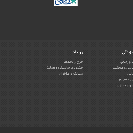
زندگی
رویداد
و زیبایی
حراج و تخفیف
اسی و موفقیت
جشنواره، نمایشگاه و همایش
باس
مسابقه و فراخوان
 و تفریح
یون و منزل