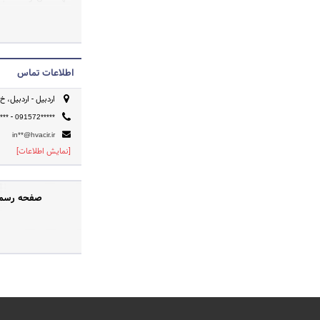
به کار کرد.
اطلاعات تماس
اردبیل - اردبیل، خ 
-
***
091572*****
in**@hvacir.ir
[نمایش اطلاعات]
صفحه رسمی 