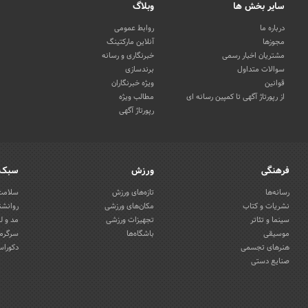
سایر بخش ها
وبلاگ
درباره ما
روابط عمومی
مجوزها
آنلاین مارکتینگ
مشتریان اخبار رسمی
خبرنگاری و رسانه
سوالات متداول
برندسازی
قوانین
ویژه خبرنگاران
از رپورتاژ آگهی تا کمپین رسانه ای
مطالب ویژه
رپورتاژ آگهی
فرهنگی
ورزش
سبک 
رسانه‌ها
تازه‌های ورزش
سلامت 
نشریات و کتاب
مکان‌های ورزشی
روانشن
سینما و تئاتر
تجهیزات ورزشی
مد و ل
موسیقی
باشگاه‌ها
سرگرمی
هنرهای تجسمی
دکوراس
صنایع دستی