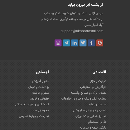
از پشت ابر بیرون بیاید
میدان آزادی، ابتدای اتوبان شهید لشکری، جنب
ایستگاه مترو بیمه، کارخانه نوآوری، ساختمان هم
آوا، اخباررسمی
support@akhbarrasmi.com
اقتصادی
اجتماعی
تجارت و بازار
علم و آموزش
کارآفرینی و استارتاپ
بهداشت و درمان
نفت، انرژی و صنایع وابسته
شهر و جامعه
تجارت الکترونیک و فناوری اطلاعات
حقوقی و قانون
صنعت و تولید
گردشگری و میراث فرهنگی
کسب و کار و خرده فروشی
محیط زیست
صنایع غذایی و کشاورزی
تبلیغات و روابط عمومی
کار و استخدام
بانک، بیمه و سرمایه