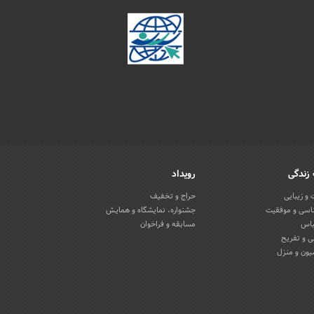
زندگی
رویداد
و زیبایی
حراج و تخفیف
اسی و موفقیت
جشنواره، نمایشگاه و همایش
باس
مسابقه و فراخوان
 و تفریح
یون و منزل