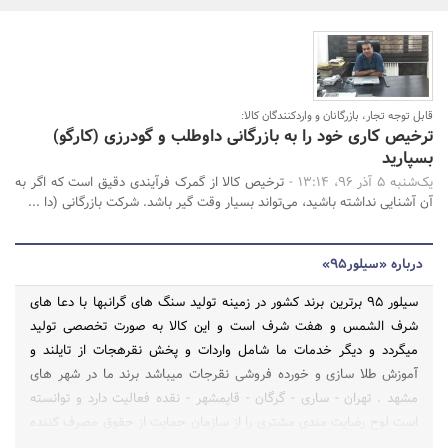
بانک، بیمه و سرمایه
مسکن و ساختمان
قابل توجه تجار، بازرگانان و واردکنندگان کالا:
جستجو
ترخیص کاری خود را به بازرگانی داوطلب و گودرزی (کارگو)
بسپارید
یک‌شنبه 5 آذر 96، 13:14 -
ترخیص کالا از گمرک فرآیندی دقیق است که اگر به
آن آشنایی نداشته باشید، می‌تواند بسیار وقت گیر باشد. شرکت بازرگانی (دا ...
درباره «سیلور95»
سیلور 95 برترین برند کشور در زمینه تولید سنگ های گرانبها با دعا های
شرف الشمس و هفت شرف است و این کالا به صورت تخصصی تولید
میگردد و دیگر خدمات ما شامل واردات و پخش نقرهجات از تایلند و
آموزش طلا سازی و خورده فروشی نقرجات میباشد برند ما در شهر های
مشهد . تهران - ساری - گرگان - قایمشهر - نقده فعالیت دارد و توانسته
است لوح رضایت مندی مشتری را از سازمان حمایت از حقوق مصرف کننده
دریافت نماید زیرا ما تمامی کالا های خود را در صورت عدم رضایت مشتری