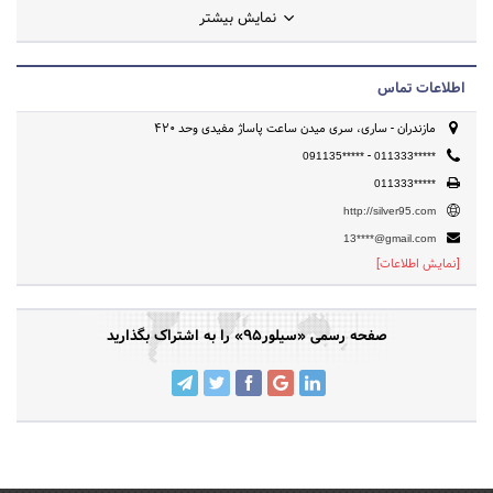
نمایش بیشتر
با کمال احترام پس میگیریم
اطلاعات تماس
مازندران - ساری، سری میدن ساعت پاساژ مفیدی وحد 420
-
091135*****
011333*****
011333*****
http://silver95.com
13****@gmail.com
[نمایش اطلاعات]
صفحه رسمی «سیلور95» را به اشتراک بگذارید