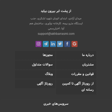
از پشت ابر بیرون بیاید
میدان آزادی، ابتدای اتوبان شهید لشکری، جنب
ایستگاه مترو بیمه، کارخانه نوآوری، ساختمان هم
آوا، اخباررسمی
support@akhbarrasmi.com
درباره ما
مجوزها
مشتریان
سوالات متداول
قوانین و مقررات
وبلاگ
از رپورتاژ آگهی تا کمپین
رپورتاژ آگهی
رسانه ای
سرویس‌های خبری