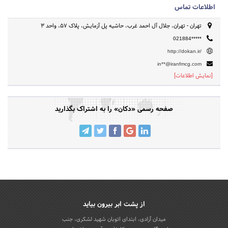
اطلاعات تماس
تهران - تهران، جلال آل احمد غرب، حاشیه پل آزمایش، پلاک 57، واحد 3
021884*****
http://dokan.ir/
in**@iranfmcg.com
[نمایش اطلاعات]
صفحه رسمی «دکان» را به اشتراک بگذارید
از پشت ابر بیرون بیاید
میدان آزادی، ابتدای اتوبان شهید لشکری، جنب