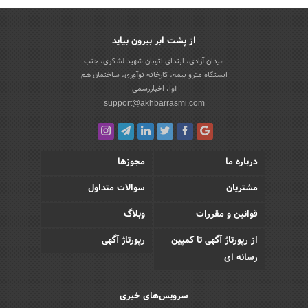
از پشت ابر بیرون بیاید
میدان آزادی، ابتدای اتوبان شهید لشکری، جنب
ایستگاه مترو بیمه، کارخانه نوآوری، ساختمان هم
آوا، اخباررسمی
support@akhbarrasmi.com
درباره ما
مجوزها
مشتریان
سوالات متداول
قوانین و مقررات
وبلاگ
از رپورتاژ آگهی تا کمپین
رپورتاژ آگهی
رسانه ای
سرویس‌های خبری