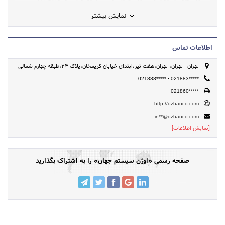
نمایش بیشتر
اطلاعات تماس
تهران - تهران، تهران،هفت تیر،ابتدای خیابان کریمخان،پلاک 23،طبقه چهارم شمالی
-
021888*****
021883*****
021860*****
http://ozhanco.com
in**@ozhanco.com
[نمایش اطلاعات]
صفحه رسمی «اوژن سیستم جهان» را به اشتراک بگذارید