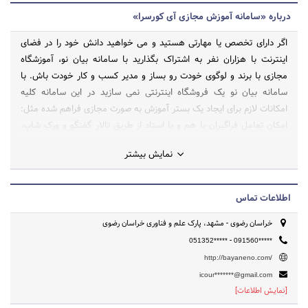
درباره «سامانه آموزش مجازی آی کورسرا»
اگر دارای تخصص یا مهارتی هستید و می خواهید دانش خود را در فضای
اینترنت با هزاران نفر به اشتراک بگذارید با سامانه بیان نو، آموزشگاه
مجازی با برند و لوگوی خودت رو بساز و مدیر کسب و کار خودت باش. با
سامانه بیان نو یک فروشگاه اینترنتی نمی سازید در این سامانه کلیه
امکانات لازم برای ایجاد یک بستر آموزش به صورت مجازی فراهم شده مثل:
امکان تعامل فراگیران با هم و با استاد از طریق تالار گفتگو و ورک شاپ،
امکان برگزاری ویدیوکنفرانس برای ارتباط برخط، امکان آزمون آنلاین و ارسال
نمایش بیشتر
تمرین ها، گزارش گیری حضور و غیاب فراگیران و میزان فعالیت آنها در
کلاس، قابلیت کد تخفیف و ساخت صفحه گالری و موارد زیاد دیگه که
پیشنهاد میکنم بخش امکانات رو مطالعه بفرمایید.
اطلاعات تماس
خراسان رضوی - مشهد، پارک علم و فناوری خراسان رضوی
-
051352*****
091560*****
http://bayaneno.com/
icour*******@gmail.com
[نمایش اطلاعات]