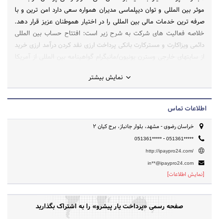
موثر بین المللی و توان دیپلماسی مدیران همواره سعی دارد امن ترین و با
صرفه ترین خدمات مالی بین المللی را در اختیار هموطنان عزیز قرار دهد.
خلاصه فعالیت های شرکت به شرح زیر است: افتتاح حساب بین المللی
دائمی ویزاکارت و مسترکارت بانکی پرداخت ارزی نقد کردن درآمد ارزی خرید
از سایتهای خارجی وسترن یونیون/مانیگرام گواهینامه بین المللی از آمریکا
ثبت شرکت، کار و اقامت در خارج کانال تلگرام: https://t.me/iPaypro24
نمایش بیشتر
اینستاگرام: @ipaypro24 تلفن ها: ۰۲۱۲۸۴۲۹۲۵۸ ۰۵۱۳۶۱۴۴۵۶۰
۰۵۱۳۶۱۴۴۶۳۶
اطلاعات تماس
خراسان رضوی - مشهد، بلوار جانباز، برج کیان 2
-
051361*****
051361*****
http://ipaypro24.com/
in**@ipaypro24.com
[نمایش اطلاعات]
صفحه رسمی «پرداخت یار پیشرو» را به اشتراک بگذارید