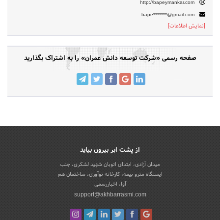
http://bapeymankar.com
bape*******@gmail.com
[نمایش اطلاعات]
صفحه رسمی «شرکت توسعه دانش عمران» را به اشتراک بگذارید
از پشت ابر بیرون بیاید
میدان آزادی، ابتدای اتوبان شهید لشکری، جنب
ایستگاه مترو بیمه، کارخانه نوآوری، ساختمان هم
آوا، اخباررسمی
support@akhbarrasmi.com