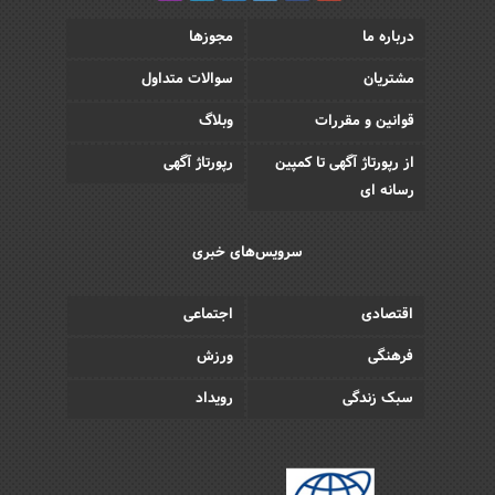
درباره ما
مجوزها
مشتریان
سوالات متداول
قوانین و مقررات
وبلاگ
از رپورتاژ آگهی تا کمپین
رپورتاژ آگهی
رسانه ای
سرویس‌های خبری
اقتصادی
اجتماعی
فرهنگی
ورزش
سبک زندگی
رویداد