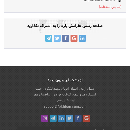
http://arameshbar.com/
[نمایش اطلاعات]
صفحه رسمی «آرامش بار» را به اشتراک بگذارید
از پشت ابر بیرون بیاید
میدان آزادی، ابتدای اتوبان شهید لشکری، جنب
ایستگاه مترو بیمه، کارخانه نوآوری، ساختمان هم
آوا، اخباررسمی
support@akhbarrasmi.com