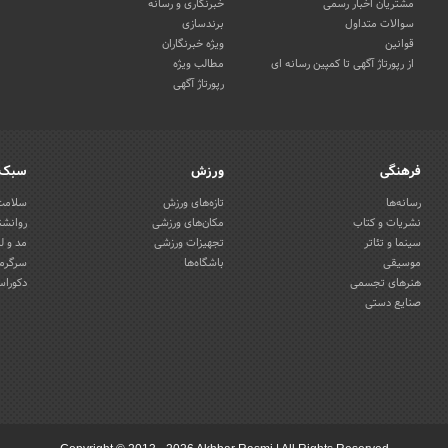
مشتریان اخبار رسمی
خبرنگاری و رسانه
سوالات متداول
برندسازی
قوانین
ویژه خبرنگاران
از رپورتاژ آگهی تا کمپین رسانه ای
مطالب ویژه
رپورتاژ آگهی
فرهنگی
ورزش
سبک 
رسانه‌ها
تازه‌های ورزش
سلامت 
نشریات و کتاب
مکان‌های ورزشی
روانشن
سینما و تئاتر
تجهیزات ورزشی
مد و ل
موسیقی
باشگاه‌ها
سرگرمی
هنرهای تجسمی
دکوراس
صنایع دستی