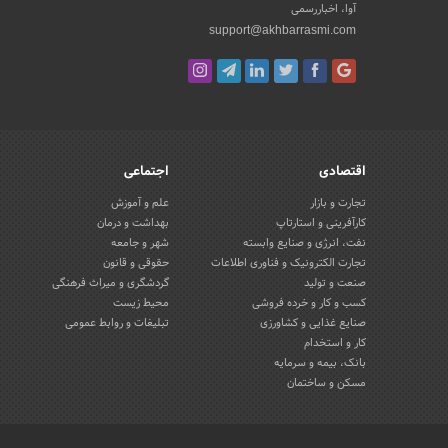
آوا، اخباررسمی
support@akhbarrasmi.com
اقتصادی
اجتماعی
تجارت و بازار
علم و آموزش
کارآفرینی و استارتاپ
بهداشت و درمان
نفت، انرژی و صنایع وابسته
شهر و جامعه
تجارت الکترونیک و فناوری اطلاعات
حقوقی و قانون
صنعت و تولید
گردشگری و میراث فرهنگی
کسب و کار و خرده فروشی
محیط زیست
صنایع غذایی و کشاورزی
تبلیغات و روابط عمومی
کار و استخدام
بانک، بیمه و سرمایه
مسکن و ساختمان