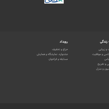
زندگی
رویداد
و زیبایی
حراج و تخفیف
اسی و موفقیت
جشنواره، نمایشگاه و همایش
باس
مسابقه و فراخوان
 و تفریح
یون و منزل