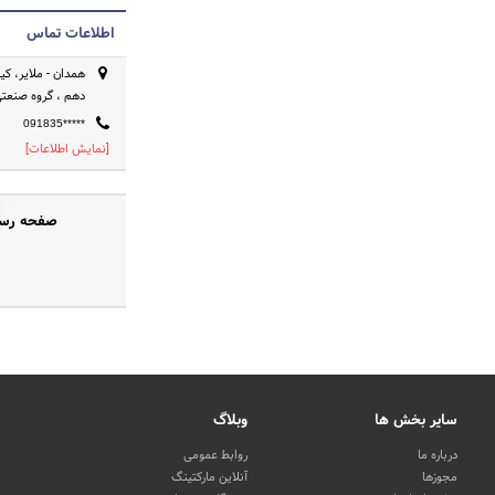
اطلاعات تماس
دهم ، گروه صنعت
091835*****
[نمایش اطلاعات]
صفحه رسمی
سایر بخش ها
وبلاگ
درباره ما
روابط عمومی
مجوزها
آنلاین مارکتینگ