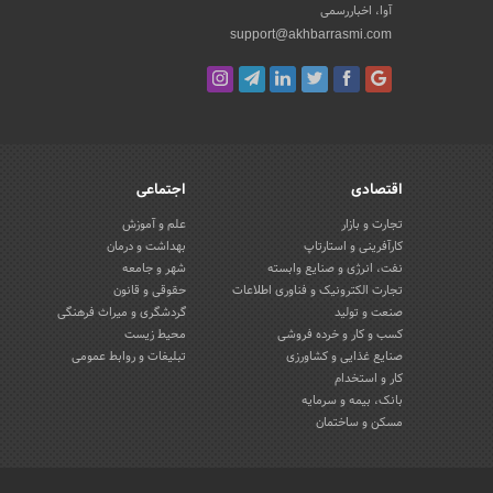
آوا، اخباررسمی
support@akhbarrasmi.com
اقتصادی
اجتماعی
تجارت و بازار
علم و آموزش
کارآفرینی و استارتاپ
بهداشت و درمان
نفت، انرژی و صنایع وابسته
شهر و جامعه
تجارت الکترونیک و فناوری اطلاعات
حقوقی و قانون
صنعت و تولید
گردشگری و میراث فرهنگی
کسب و کار و خرده فروشی
محیط زیست
صنایع غذایی و کشاورزی
تبلیغات و روابط عمومی
کار و استخدام
بانک، بیمه و سرمایه
مسکن و ساختمان