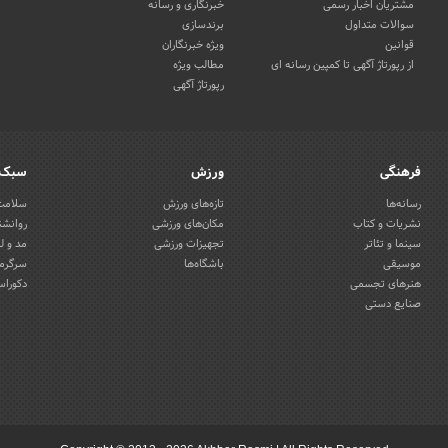
مشتریان اخبار رسمی
خبرنگاری و رسانه
سوالات متداول
برندسازی
قوانین
ویژه خبرنگاران
از رپورتاژ آگهی تا کمپین رسانه ای
مطالب ویژه
رپورتاژ آگهی
فرهنگی
ورزش
سبک 
رسانه‌ها
تازه‌های ورزش
سلامت 
نشریات و کتاب
مکان‌های ورزشی
روانشن
سینما و تئاتر
تجهیزات ورزشی
مد و ل
موسیقی
باشگاه‌ها
سرگرمی
هنرهای تجسمی
دکوراس
صنایع دستی