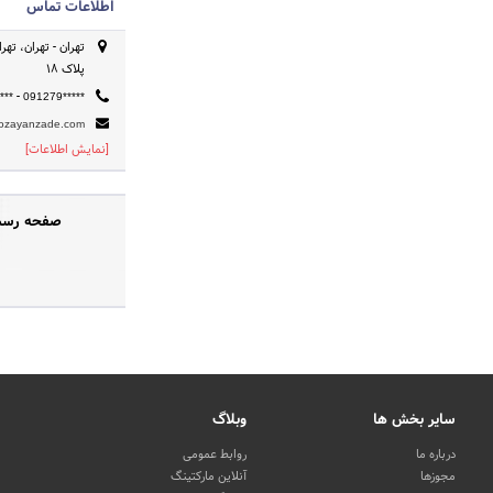
اطلاعات تماس
تهران - تهران، ته
پلاک 18
-
***
091279*****
ozayanzade.com
[نمایش اطلاعات]
صفحه رسمی 
سایر بخش ها
وبلاگ
درباره ما
روابط عمومی
مجوزها
آنلاین مارکتینگ