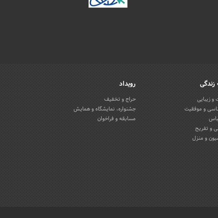
زندگی
رویداد
و زیبایی
حراج و تخفیف
اسی و موفقیت
جشنواره، نمایشگاه و همایش
باس
مسابقه و فراخوان
 و تفریح
یون و منزل