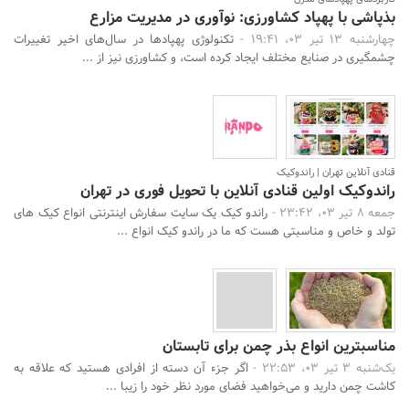
بذپاشی با پهپاد کشاورزی: نوآوری در مدیریت مزارع
چهارشنبه 13 تیر 03، 19:41 -
تکنولوژی پهپادها در سال‌های اخیر تغییرات
چشمگیری در صنایع مختلف ایجاد کرده است، و کشاورزی نیز از ...
قنادی آنلاین تهران | راندوکیک
راندوکیک اولین قنادی آنلاین با تحویل فوری در تهران
جمعه 8 تیر 03، 23:42 -
راندو کیک یک سایت سفارش اینترنتی انواع کیک های
تولد و خاص و مناسبتی هست که ما در راندو کیک انواع ...
مناسبترین انواع بذر چمن برای تابستان
یک‌شنبه 3 تیر 03، 22:53 -
اگر جزء آن دسته از افرادی هستید که علاقه به
کاشت چمن دارید و می‌خواهید فضای مورد نظر خود را زیبا ...