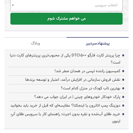
انتخاب سرویس
می خواهم مشترک شوم
پیشنهاد‌سردبیر
وبلاگ
چرا پرینتر کارت فارگو DTC1500 یکی از محبوب‌ترین پرینترهای کارت دنیا
است؟
کمیسیون راننده تپسی در همدان صفر شد!
نقش فروش سازمانی در افزایش درآمد، اعتبار و توسعه برندها
بهترین تاب کودک در منزل کدام است؟
پارک خودکار خودروهای چینی | در ایران جواب می دهد؟
دوزینگ پمپ اتاترون یا اینجکتا؟ مقایسه‌ای که قبل از خرید باید بخوانید
خرید طلای آب‌شده و نقره بدون اجرت؛ راهنمای کار با سرویس طلای آپِ
اینوی