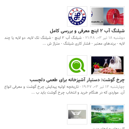
شیلنگ آب 2 اینچ معرفی و بررسی کامل
دوشنبه 18 تیر 03، 21:48 -
شیلنگ آب 2 اینچ - شیلنگ تک لایه، دو لایه یا چند
لایه - برندهای معتبر - فشار کاری شیلنگ - متراژ ش ...
چرخ گوشت: دستیار آشپزخانه برای طعمی دلچسب
چهارشنبه 13 تیر 03، 19:47 -
تاریخچه اولیه پیدایش چرخ گوشت و معرفی انواع
آن. مواردی که در هنگام خرید و انتخاب چرخ گوشت باید ب ...
کاربردهای پهپادهای مدرن