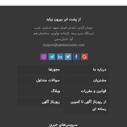
از پشت ابر بیرون بیاید
میدان آزادی، ابتدای اتوبان شهید لشکری، جنب
ایستگاه مترو بیمه، کارخانه نوآوری، ساختمان هم
آوا، اخباررسمی
support@akhbarrasmi.com
درباره ما
مجوزها
مشتریان
سوالات متداول
قوانین و مقررات
وبلاگ
از رپورتاژ آگهی تا کمپین
رپورتاژ آگهی
رسانه ای
سرویس‌های خبری