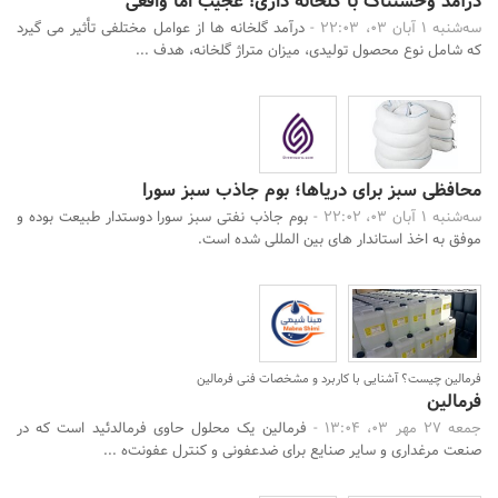
درآمد وحشتناک با گلخانه داری! عجیب اما واقعی
سه‌شنبه 1 آبان 03، 22:03 -
درآمد گلخانه ها از عوامل مختلفی تأثیر می گیرد
که شامل نوع محصول تولیدی، میزان متراژ گلخانه، هدف ...
محافظی سبز برای دریاها؛ بوم جاذب سبز سورا
سه‌شنبه 1 آبان 03، 22:02 -
بوم جاذب نفتی سبز سورا دوستدار طبیعت بوده و
موفق به اخذ استاندار های بین المللی شده است.
فرمالین چیست؟ آشنایی با کاربرد و مشخصات فنی فرمالین
فرمالین
جمعه 27 مهر 03، 13:04 -
فرمالین یک محلول حاوی فرمالدئید است که در
صنعت مرغداری و سایر صنایع برای ضدعفونی و کنترل عفونت‌ه ...