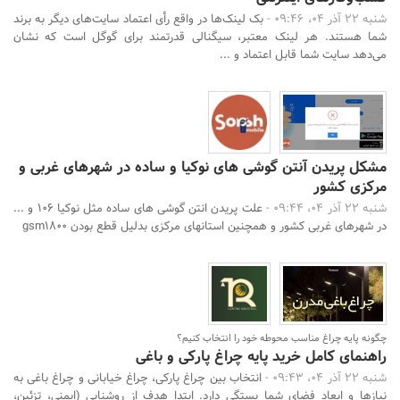
شنبه 22 آذر 04، 09:46 -
بک لینک‌ها در واقع رأی اعتماد سایت‌های دیگر به برند
شما هستند. هر لینک معتبر، سیگنالی قدرتمند برای گوگل است که نشان
می‌دهد سایت شما قابل اعتماد و ...
مشکل پریدن آنتن گوشی های نوکیا و ساده در شهرهای غربی و
مرکزی کشور
شنبه 22 آذر 04، 09:44 -
علت پریدن انتن گوشی های ساده مثل نوکیا 106 و ...
در شهرهای غربی کشور و همچنین استانهای مرکزی بدلیل قطع بودن gsm1800
چگونه پایه چراغ مناسب محوطه خود را انتخاب کنیم؟
راهنمای کامل خرید پایه چراغ پارکی و باغی
شنبه 22 آذر 04، 09:43 -
انتخاب بین چراغ پارکی، چراغ خیابانی و چراغ باغی به
نیازها و ابعاد فضای شما بستگی دارد. ابتدا هدف از روشنایی (ایمنی، تزئین،