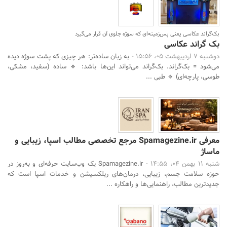
بک‌گراند عکاسی یعنی پس‌زمینه‌ای که سوژه جلوی آن قرار می‌گیرد
بک گراند عکاسی
دوشنبه 7 اردیبهشت 05، 15:56 -
به زبان ساده‌تر: هر چیزی که پشت سوژه دیده
می‌شود = بک‌گراند. بک‌گراند می‌تواند این‌ها باشد: 🔹 ساده (سفید، مشکی،
طوسی، پارچه‌ای) 🔹 طبی ...
معرفی Spamagezine.ir مرجع تخصصی مطالب اسپا، زیبایی و
ماساژ
شنبه 11 بهمن 04، 14:55 -
Spamagezine.ir یک وب‌سایت حرفه‌ای و به‌روز در
حوزه سلامت جسم، زیبایی، درمان‌های ریلکسیشن و خدمات اسپا است که
جدیدترین مطالب، راهنمایی‌ها و راهکاره ...