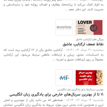
چهارشنبه 31 مرداد 03، 23:19 -
دفتر پلنر روزانه (Daily Planner) ابزاری است که
به افراد کمک می‌کند تا برنامه‌ها، وظایف و اهداف روزانه خود را سازماندهی و
مدیریت کنند. این دفتر معم ...
ویِژگی های آرکیتایپ عاشق
نقاط ضعف ارکتایپ عاشق
سه‌شنبه 30 مرداد 03، 08:30 -
آرکتایپ عاشق یکی از ۱۲ آرکتایپ برند است که
به احساسات، عشق، زیبایی و ارتباطات عاطفی مرتبط می‌شود. این آرکتایپ
معمولاً بر روی ارتباطات عمیق و تجربه ...
بهترین سریال‌ها برای یادگیری زبان انگلیسی
11 تا از بهترین سریال‌های خارجی برای یادگیری زبان انگلیسی
یک‌شنبه 14 مرداد 03، 17:14 -
همانطور که می دانید یکی از مهمترین و اصلی
ترین و همچنین لذت بخش ترین موارد مربوط به یادگیری زبان انگلیسی تماشای