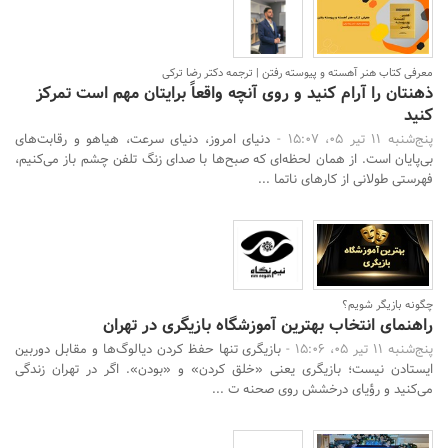
معرفی کتاب هنر آهسته و پیوسته رفتن | ترجمه دکتر رضا ترکی
ذهنتان را آرام کنید و روی آنچه واقعاً برایتان مهم است تمرکز
کنید
پنج‌شنبه 11 تیر 05، 15:07 -
دنیای امروز، دنیای سرعت، هیاهو و رقابت‌های
بی‌پایان است. از همان لحظه‌ای که صبح‌ها با صدای زنگ تلفن چشم باز می‌کنیم،
فهرستی طولانی از کارهای ناتما ...
چگونه بازیگر شویم؟
راهنمای انتخاب بهترین آموزشگاه بازیگری در تهران
پنج‌شنبه 11 تیر 05، 15:06 -
بازیگری تنها حفظ کردن دیالوگ‌ها و مقابل دوربین
ایستادن نیست؛ بازیگری یعنی «خلق کردن» و «بودن». اگر در تهران زندگی
می‌کنید و رؤیای درخشش روی صحنه ت ...