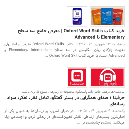
خرید کتاب Oxford Word Skills | معرفی جامع سه سطح
Elementary تا Advanced
پنج‌شنبه 13 شهریور 04، 14:17 -
کتاب Oxford Word Skills منبعی جامع برای
تقویت واژگان زبان انگلیسی در سه سطح Elementary، Intermediate و
Advanced است. با خرید کتاب Oxford Word Skil ...
پیام‌رسان‌ها درعصر حاضر باید پاسخگوی مجموعه‌ای ازنیازهای متنوع کاربران باشند
حرفینا ؛ صدای همگرایی در بستر گفتگو، تبادل نظر، تفکر، سواد
رسانه‌ای
یک‌شنبه 9 شهریور 04، 03:50 -
در دنیای امروز، پیام‌رسان‌ها به عنوان یکی از
اصلی‌ترین بسترهای ارتباطی، نقش تعیین‌کننده‌ای در زندگی فردی و اجتماعی ایفا
می‌کنند، بستری چندبعدی برا ...