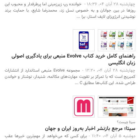
چهارشنبه 28 آبان 04، 18:36 -
خواننده‌ رپ زیرزمینی اما پرطرفدار و محبوب این
روزها در بین جوانان و به خصوص نسل زد، محمدرضا شایع، با حمایت برند
نوشیدنی انرژی‌زای لایف استار، برا ...
راهنمای کامل خرید کتاب Evolve منبعی برای یادگیری اصولی
زبان انگلیسی
چهارشنبه 28 آبان 04، 12:20 -
مجموعه Evolve منبعی استاندارد از انتشارات
کمبریج است که با تمرکز بر تقویت مهارت‌های مکالمه، شنیدار، نوشتار و خواندن
طراحی شده. این کتاب‌ها مطابق C ...
سیتا چیست؟
سیتا؛ مرجع بازنشر اخبار به‌روز ایران و جهان
دوشنبه 5 آبان 04، 11:40 -
برای کسی که می‌خواهد از مهم‌ترین خبرها عقب