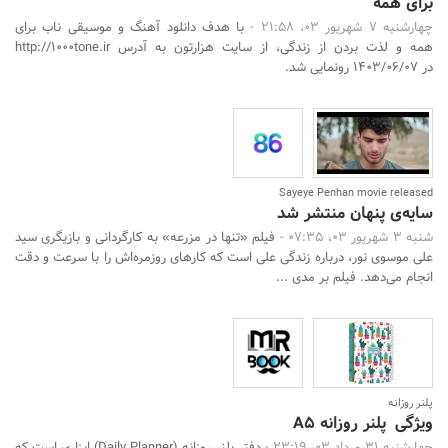
برای همه
چهارشنبه 7 شهریور 03، 21:58 -
با هدف دانلود آهنگ و موسیقی ناب برای
همه و لذت بردن از زندگی، از سایت هزارتون به آدرس http://1000tone.ir
در 1403/06/07 رونمایی شد.
Sayeye Penhan movie released
سایه‌ی پنهان منتشر شد
شنبه 3 شهریور 03، 07:35 -
فیلم «تنها در مزرعه» به کارگردانی و بازیگری سید
علی موسوی نور، درباره زندگی علی است که کارهای روزمره‌اش را با سرعت و دقت
انجام می‌دهد. فیلم بر مدی ...
پلنر روزانه
ویژگی پلنر روزانه A5