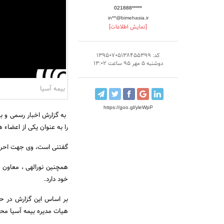
021888*****
in**@bimehasia.ir
[نمایش اطلاعات]
کد: 13950705138455399
دوشنبه 5 مهر 95 ساعت 13:02
بیمه آسیا
https://goo.gl/yleWpP
به گزارش اخبار رسمی و به 
را به عنوان یکی از اعضاء هیات مدیره و
گفتنی است، وی جهت احرا
همچنین نورالهی ، معاون ت
خود دارد.
بر اساس این گزارش در حا
هیات مدیره بیمه آسیا م