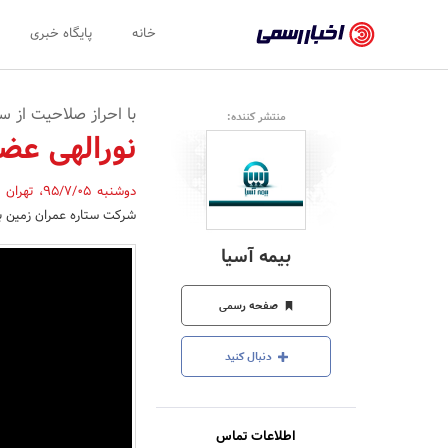
اخبار
خانه
پایگاه خبری
رسمی
-
با احراز صلاحیت از س
منتشر کننده:
اخبار
نورالهی عض
تایید
دوشنبه 95/7/05
،
تهران
,
شده
شرکت ستاره عمران زمین ب
شرکت‌ها،
بیمه آسیا
سازمان‌ها
و
صفحه رسمی
روابط
دنبال کنید
عمومی‌ها
اطلاعات تماس