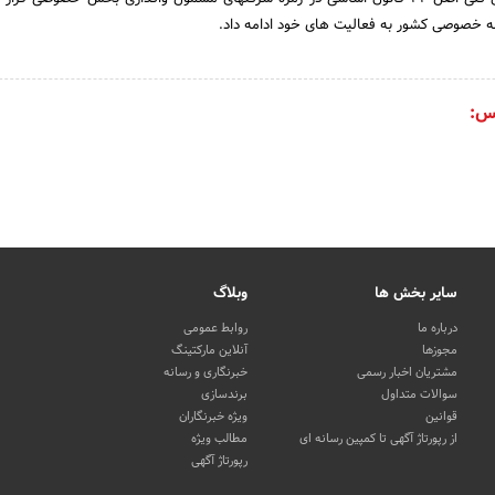
مه خصوصی کشور به فعالیت های خود ادامه داد.
س:
سایر بخش ها
وبلاگ
درباره ما
روابط عمومی
مجوزها
آنلاین مارکتینگ
مشتریان اخبار رسمی
خبرنگاری و رسانه
سوالات متداول
برندسازی
قوانین
ویژه خبرنگاران
از رپورتاژ آگهی تا کمپین رسانه ای
مطالب ویژه
رپورتاژ آگهی