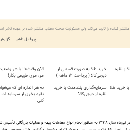
منتشر کننده را تایید می‌کند ولی مسئولیت صحت مطلب منتشر شده بر عهده ناشر اس
پروفایل ناشر
گزارش 
mage failed to load
Image failed to load
Ima
ا و نقره
خرید طلا به صورت قسطی از
الان وقتشه‼️ با هر وضعی
دیجی‌کالا ( پرداخت 12 ماهه )
مو، موی طبیعی بکار!
mage failed to load
Image failed to load
Ima
ا خرید طلا
سرمایه‌گذاری بلندمدت با خرید
به هر اندازه ای که میخوا
نقره از دیجی‌کالا
نقره بخری از سرمایه ات
کنی
شـرکت سهامی بیمه آسیا در تیرماه سال 1338 به منظور انجام انواع معاملات بیمه و عملیات بازرگانی ت
1388 بر اساس سیاستهای کلی اصل 44 قانون اساسی در زمره شرکتهای مشمول واگذاری بخش خصوصی قر