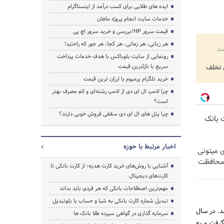
ایده های طلایی برای کسب درآمد از اینستاگرام
خدمات سایت انجام پروژه ماهان
قیمت سرور HP/بررسی و خرید سرور اچ پی
هر زبانی، هر زمانی، هر کجا، هر جور که راحتید!
ت.
رونمایی از سایت بلوباکس با هدف خدمات پرداخت
سریع با نازلترین قیمت
تخلف
خرید تلگرام پرمیوم با ارزان ترین قیمت
چرا لامپ ال ای دی از لامپ رشته‌ای و کم مصرف بهتر
است؟
I
چرا پنل های ال ای دی سقفی فروش خوبی دارند؟
ت بانک
I
اخبار مرتبط با حوزه
ی میتونی
 محافظت
آشنایی با روش‌های خرید کارت هدیه؛ از کارت بانکی تا
کارت‌های دیجیتال
مهم‌ترین اصطلاحات بانکی که هر فردی باید بداند
تبدیل شماره کارت بانکی به شبا و حساب با بلوتبدیل
أسیس شد. در سال
سرمایه گذاری در گواهی سپرده طلا بانک ها
ار گرفت و به