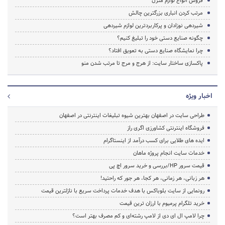
فروش انواع لوازم منزل
مرتب کردن انباری بزرگترین چالش
شیردهی نوزادان و پرکاربردترین لوازم شیردهی
چگونه صنایع دستی خود را تبلیغ کنیم؟
چرا نمایشگاه صنایع دستی به تعویق افتاد؟
پاکسازی ساختار سایت: از هرج و مرج تا مرتب شدن منو
اخبار ویژه
طراحی سایت در اصفهان بهترین شیوه تبلیغات اینترنتی در اصفهان
فروشگاه اینترنتی کشاورزی اگری راز
ایده های طلایی برای کسب درآمد از اینستاگرام
خدمات سایت انجام پروژه ماهان
قیمت سرور HP/بررسی و خرید سرور اچ پی
هر زبانی، هر زمانی، هر کجا، هر جور که راحتید!
رونمایی از سایت بلوباکس با هدف خدمات پرداخت سریع با نازلترین قیمت
خرید تلگرام پرمیوم با ارزان ترین قیمت
چرا لامپ ال ای دی از لامپ رشته‌ای و کم مصرف بهتر است؟