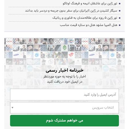
تور ژاپن برای عاشقان انیمه و فرهنگ اوتاکو
سیگار کشیدن در ژاپن |ایرانیان برای سفر بدون جریمه و دردسر باید بدانند
تور ژاپن ۵ روزه برای علاقه‌مندان به فناوری و رباتیک
هتل المپیا مشهد هتل دو ستاره قیمت مناسب
خبرنامه اخبار رسمی
اخبار را با توجه به حوزه موردنظر
در ایمیل خود دریافت کنید
انتخاب سرویس
می خواهم مشترک شوم