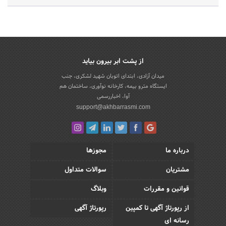
از پشت ابر بیرون بیاید
میدان آزادی، ابتدای اتوبان شهید لشکری، جنب
ایستگاه مترو بیمه، کارخانه نوآوری، ساختمان هم
آوا، اخباررسمی
support@akhbarrasmi.com
درباره ما
مجوزها
مشتریان
سوالات متداول
قوانین و مقررات
وبلاگ
از رپورتاژ آگهی تا کمپین
رپورتاژ آگهی
رسانه ای