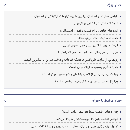
اخبار ویژه
طراحی سایت در اصفهان بهترین شیوه تبلیغات اینترنتی در اصفهان
فروشگاه اینترنتی کشاورزی اگری راز
ایده های طلایی برای کسب درآمد از اینستاگرام
خدمات سایت انجام پروژه ماهان
قیمت سرور HP/بررسی و خرید سرور اچ پی
هر زبانی، هر زمانی، هر کجا، هر جور که راحتید!
رونمایی از سایت بلوباکس با هدف خدمات پرداخت سریع با نازلترین قیمت
خرید تلگرام پرمیوم با ارزان ترین قیمت
چرا لامپ ال ای دی از لامپ رشته‌ای و کم مصرف بهتر است؟
چرا پنل های ال ای دی سقفی فروش خوبی دارند؟
اخبار مرتبط با حوزه
چه روزهایی قیمت بلیط هواپیما ارزانتر است؟
قوانین عجیب ژاپن که توریست‌ها را شوکه می‌کند
تبدیل ارز در ژاپن برای ایرانیان: مقایسه دلار، یورو و ین + نکات طلایی