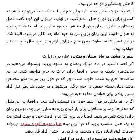
کاهش چشمگیری مواجه می‌شود.
البته یک مزیت خاص وجود دارد و آن هم این است که شما می‌توانید با هزینه
کمتری برای رزرو تور و هتل اقدام کنید. در نهایت می‌توان این گونه گفت فصل
زمستان به دلیل سرمای بیش از حد هوا و وجود مدارس و ایام امتحانات و غیره
به عنوان خلوت ‌ترین زمان برای رفتن به حرم امام رضا تلقی می‌شود. البته شما
در این فصل شاهد خلوت بودن حرم و زیارتی آرام و در عین حال دلچسب نیز
خواهید بود.
سفر به مشهد در ماه رمضان و بهترین زمان برای زیارت
اگر قصد داشتید در ماه مبارک رمضان به مشهد بروید، پیشنهاد می‌دهیم در
ساعت‌های نزدیک به سحر و افطار برای زیارت به حرم مراجعه کنید. در این
ساعت‌ها حرم به شدت خلوت است؛ چرا که در طول روز مراسم‌های مختلفی
مانند دعای دسته جمعی در حرم برگزار می‌شود و در چنین شرایطی نیز افراد
بسیار زیادی برای خواندن دعا به حرم می‌روند.
اگر به هر دلیلی در طول سفر خود روزه نیستید وقت سحر و افطار به این دلیل
که محلی‌ها و سایر مسافران برای باز کردن روزه به منازل می‌روند، بهترین زمان
برای زیارت تلقی می‌شود. قطعاً باید برای گذراندن اقامت خود و جهت استراحت
به یک هتل مناسب بروید که در این زمینه
هتل مدینه الجواد مشهد
می‌تواند
خدمات فوق العاده ویژه و منحصر به فردی در اختیار افراد قرار دهد.
اول هفته وقت مناسب برای زیارت در آرامش