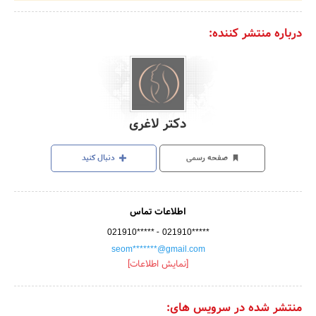
درباره منتشر کننده:
دکتر لاغری
صفحه رسمی
دنبال کنید
اطلاعات تماس
-
021910*****
021910*****
seom*******@gmail.com
[نمایش اطلاعات]
منتشر شده در سرویس های: