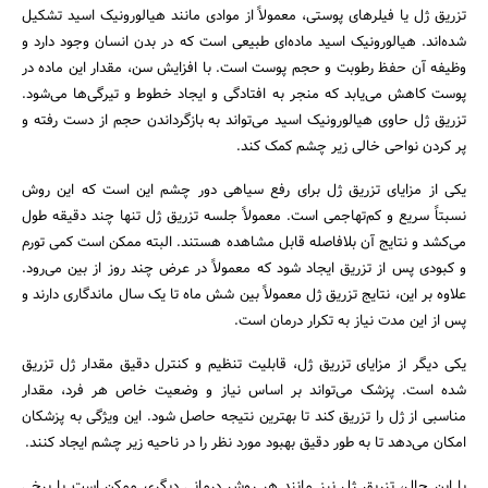
تزریق ژل یا فیلرهای پوستی، معمولاً از موادی مانند هیالورونیک اسید تشکیل
شده‌اند. هیالورونیک اسید ماده‌ای طبیعی است که در بدن انسان وجود دارد و
وظیفه آن حفظ رطوبت و حجم پوست است. با افزایش سن، مقدار این ماده در
پوست کاهش می‌یابد که منجر به افتادگی و ایجاد خطوط و تیرگی‌ها می‌شود.
تزریق ژل حاوی هیالورونیک اسید می‌تواند به بازگرداندن حجم از دست رفته و
پر کردن نواحی خالی زیر چشم کمک کند.
جستجو
یکی از مزایای تزریق ژل برای رفع سیاهی دور چشم این است که این روش
نسبتاً سریع و کم‌تهاجمی است. معمولاً جلسه تزریق ژل تنها چند دقیقه طول
می‌کشد و نتایج آن بلافاصله قابل مشاهده هستند. البته ممکن است کمی تورم
و کبودی پس از تزریق ایجاد شود که معمولاً در عرض چند روز از بین می‌رود.
علاوه بر این، نتایج تزریق ژل معمولاً بین شش ماه تا یک سال ماندگاری دارند و
پس از این مدت نیاز به تکرار درمان است.
یکی دیگر از مزایای تزریق ژل، قابلیت تنظیم و کنترل دقیق مقدار ژل تزریق
شده است. پزشک می‌تواند بر اساس نیاز و وضعیت خاص هر فرد، مقدار
مناسبی از ژل را تزریق کند تا بهترین نتیجه حاصل شود. این ویژگی به پزشکان
امکان می‌دهد تا به طور دقیق بهبود مورد نظر را در ناحیه زیر چشم ایجاد کنند.
با این حال، تزریق ژل نیز مانند هر روش درمانی دیگری ممکن است با برخی