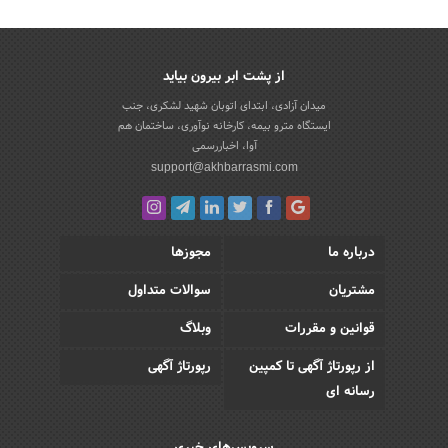
از پشت ابر بیرون بیاید
میدان آزادی، ابتدای اتوبان شهید لشکری، جنب
ایستگاه مترو بیمه، کارخانه نوآوری، ساختمان هم
آوا، اخباررسمی
support@akhbarrasmi.com
درباره ما
مجوزها
مشتریان
سوالات متداول
قوانین و مقررات
وبلاگ
از رپورتاژ آگهی تا کمپین
رپورتاژ آگهی
رسانه ای