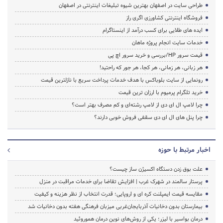
طراحی سایت در اصفهان بهترین شیوه تبلیغات اینترنتی در اصفهان
فروشگاه اینترنتی کشاورزی اگری راز
ایده های طلایی برای کسب درآمد از اینستاگرام
خدمات سایت انجام پروژه ماهان
قیمت سرور HP/بررسی و خرید سرور اچ پی
هر زبانی، هر زمانی، هر کجا، هر جور که راحتید!
رونمایی از سایت بلوباکس با هدف خدمات پرداخت سریع با نازلترین قیمت
خرید تلگرام پرمیوم با ارزان ترین قیمت
چرا لامپ ال ای دی از لامپ رشته‌ای و کم مصرف بهتر است؟
چرا پنل های ال ای دی سقفی فروش خوبی دارند؟
اخبار مرتبط با حوزه
علت بوق زدن دستگاه اکسیژن ساز چیست؟
پرستار سالمند در شهرک غرب | افزایش تقاضا برای خدمات مراقبت در منزل
مقایسه قیمت ایمپلنت کره ای و اروپایی؛ قدرت انتخاب از نظر هزینه و کیفیت
بیمارستان بدون دخانیات آذربایجان‌غربی میزبان فرهنگی هفته بدون دخانیات شد
درمان بواسیر با لیزر؛ یکی از روش‌های نوین درمان هموروئید