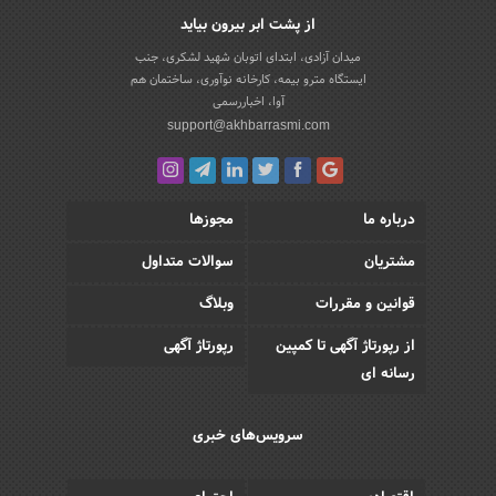
از پشت ابر بیرون بیاید
میدان آزادی، ابتدای اتوبان شهید لشکری، جنب
ایستگاه مترو بیمه، کارخانه نوآوری، ساختمان هم
آوا، اخباررسمی
support@akhbarrasmi.com
درباره ما
مجوزها
مشتریان
سوالات متداول
قوانین و مقررات
وبلاگ
از رپورتاژ آگهی تا کمپین
رپورتاژ آگهی
رسانه ای
سرویس‌های خبری