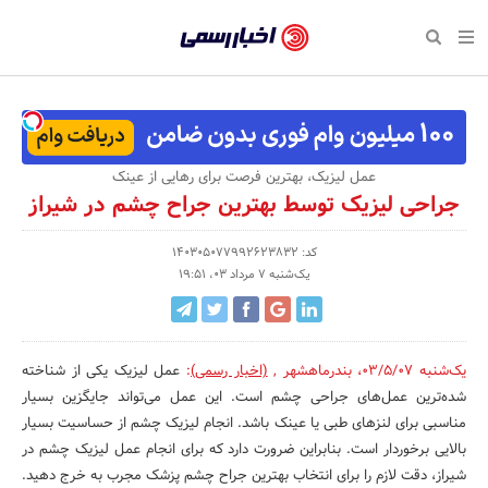
بازگشت
بازگشت
بازگشت
بازگشت
بازگشت
بازگشت
بازگشت
اخبار
رسمی
صفحه نخست پایگاه خبری
صفحه نخست ورزش
صفحه نخست رویداد
صفحه نخست فرهنگی
صفحه نخست اقتصادی
صفحه نخست اجتماعی
صفحه نخست سبک زندگی
-
اقتصادی
رسانه‌ها
تجارت و بازار
علم و آموزش
تازه‌های ورزش
حراج و تخفیف
سلامت و زیبایی
اخبار
اجتماعی
نشریات و کتاب
بهداشت و درمان
مکان‌های ورزشی
کارآفرینی و استارتاپ
روانشناسی و موفقیت
جشنواره، نمایشگاه و هما
عمل لیزیک، بهترین فرصت برای رهایی از عینک
تایید
جراحی لیزیک توسط بهترین جراح چشم در شیراز
شده
فرهنگی
مد و لباس
سینما و تئاتر
شهر و جامعه
تجهیزات ورزشی
مسابقه و فراخوان
نفت، انرژی و صنایع وابسته
شرکت‌ها،
کد: 140305077992623832
ورزش
موسیقی
باشگاه‌ها
حقوقی و قانون
سرگرمی و تفریح
تجارت الکترونیک و فناوری 
یک‌شنبه 7 مرداد 03، 19:51
سازمان‌ها
سبک زندگی
صنعت و تولید
هنرهای تجسمی
دکوراسیون و منزل
گردشگری و میراث فرهنگی
و
روابط
رویداد
صنایع دستی
محیط زیست
کسب و کار و خرده فروشی
یک‌شنبه 03/5/07
،
بندرماهشهر
,
(اخبار رسمی)
:
عمل لیزیک یکی از شناخته‌
شده‌ترین عمل‌های جراحی چشم است. این عمل می‌تواند جایگزین بسیار
عمومی‌ها
تبلیغات و روابط عمومی
صنایع غذایی و کشاورزی
مناسبی برای لنزهای طبی یا عینک باشد. انجام لیزیک چشم از حساسیت بسیار
بالایی برخوردار است. بنابراین ضرورت دارد که برای انجام عمل لیزیک چشم در
کار و استخدام
شیراز، دقت لازم را برای انتخاب بهترین جراح چشم پزشک مجرب به ‌خرج دهید.