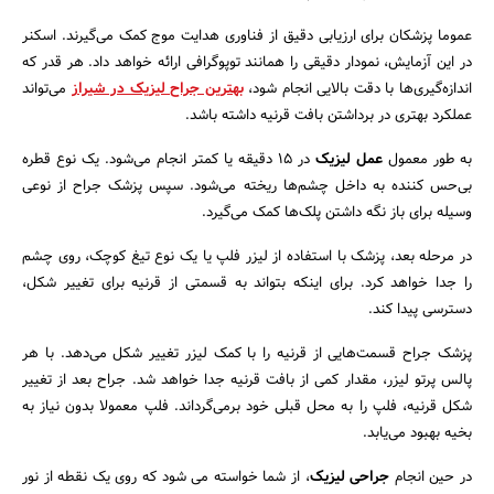
عموما پزشکان برای ارزیابی دقیق از فناوری هدایت موج کمک می‌گیرند. اسکنر
در این آزمایش، نمودار دقیقی را همانند توپوگرافی ارائه خواهد داد. هر قدر که
اندازه‌گیری‌ها با دقت بالایی انجام شود،
بهترین جراح لیزیک در شیراز
می‌تواند
عملکرد بهتری در برداشتن بافت قرنیه داشته باشد.
به طور معمول
عمل لیزیک
در 15 دقیقه یا کمتر انجام می‌شود. یک نوع قطره
بی‌حس‌ کننده به داخل چشم‌ها ریخته می‌شود. سپس پزشک جراح از نوعی
وسیله برای باز نگه داشتن پلک‌ها کمک می‌گیرد.
در مرحله بعد، پزشک با استفاده از لیزر فلپ یا یک نوع تیغ کوچک، روی چشم
را جدا خواهد کرد. برای اینکه بتواند به قسمتی از قرنیه برای تغییر شکل،
دسترسی پیدا کند.
پزشک جراح قسمت‌هایی از قرنیه را با کمک لیزر تغییر شکل می‌دهد. با هر
پالس پرتو لیزر، مقدار کمی از بافت قرنیه جدا خواهد شد.‌ جراح بعد از تغییر
شکل قرنیه، فلپ را به محل قبلی خود برمی‌گرداند. فلپ معمولا بدون نیاز به
بخیه بهبود می‌یابد.
در حین انجام
جراحی لیزیک
، از شما خواسته می شود که روی یک نقطه از نور