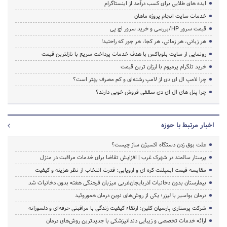
ایده های طلایی برای کسب درآمد از اینستاگرام
خدمات سایت انجام پروژه ماهان
قیمت سرور HP/بررسی و خرید سرور اچ پی
هر زبانی، هر زمانی، هر کجا، هر جور که راحتید!
رونمایی از سایت بلوباکس با هدف خدمات پرداخت سریع با نازلترین قیمت
خرید تلگرام پرمیوم با ارزان ترین قیمت
چرا لامپ ال ای دی از لامپ رشته‌ای و کم مصرف بهتر است؟
چرا پنل های ال ای دی سقفی فروش خوبی دارند؟
اخبار مرتبط با حوزه
علت بوق زدن دستگاه اکسیژن ساز چیست؟
پرستار سالمند در شهرک غرب | افزایش تقاضا برای خدمات مراقبت در منزل
مقایسه قیمت ایمپلنت کره ای و اروپایی؛ قدرت انتخاب از نظر هزینه و کیفیت
بیمارستان بدون دخانیات آذربایجان‌غربی میزبان فرهنگی هفته بدون دخانیات شد
درمان بواسیر با لیزر؛ یکی از روش‌های نوین درمان هموروئید
شرکت پرستاری پارسیان کلین؛ ارتقاء کیفیت زندگی با مراقبتی حرفه‌ای و دلسوزانه
ارائه خدمات تخصصی و زیبایی دندانپزشکی با جدیدترین روش‌های درمان