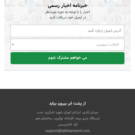
خبرنامه اخبار رسمی
اخبار را با توجه به حوزه موردنظر
در ایمیل خود دریافت کنید
انتخاب سرویس
می خواهم مشترک شوم
از پشت ابر بیرون بیاید
میدان آزادی، ابتدای اتوبان شهید لشکری، جنب
ایستگاه مترو بیمه، کارخانه نوآوری، ساختمان هم
آوا، اخباررسمی
support@akhbarrasmi.com