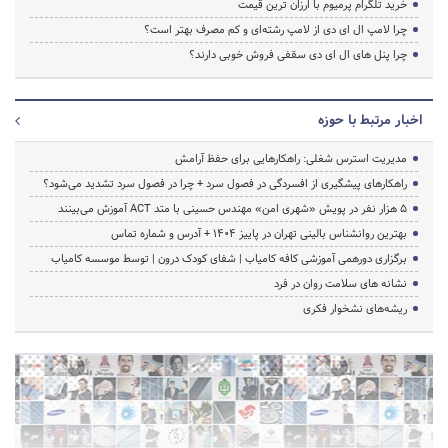
خرید تلگرام پرمیوم با ارزان ترین قیمت
چرا لامپ ال ای دی از لامپ رشته‌ای و کم مصرف بهتر است؟
چرا پنل های ال ای دی سقفی فروش خوبی دارند؟
اخبار مرتبط با حوزه
مدیریت استرس شغلی: راهکارهایی برای حفظ آرامش
راهکارهای پیشگیری از افسردگی در فصول سرد + چرا در فصول سرد تشدید می‌شود؟
۵ هزار نفر در پویش «شهری امن» مهندس حسینی با متد ACT آموزش می‌بینند
بهترین روانشناس بالینی تهران در پاییز 1404 + آدرس و شماره تماس
برگزاری دورهمی آموزشی کافه کامیاب | شفای کودک درون | توسط موسسه کامیاب
نشانه های سلامت روان در فرد
ریشه‌های نشخوار فکری