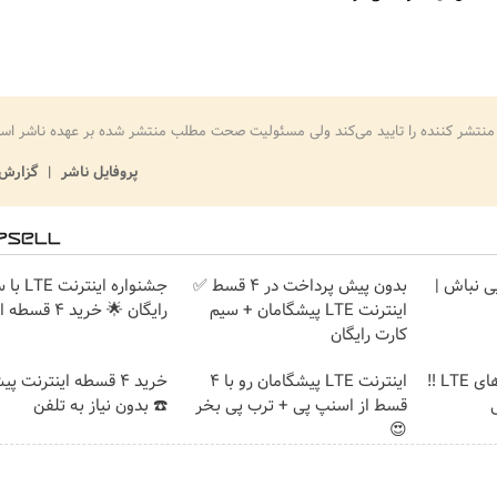
منتشر کننده را تایید می‌کند ولی مسئولیت صحت مطلب منتشر شده بر عهده ناشر اس
پروفایل ناشر
گزارش 
یی نباش |
بدون پیش پرداخت در 4 قسط ✅
جشنواره ا
اینترنت LTE پیشگامان + سیم
رایگان 🌟 خرید 4 قسطه اسنپ پی
کارت رایگان
جشنواره فروش مودم های LTE ‼️
اینترنت LTE پیشگامان رو با 4
خرید 4 قسطه اینترنت پ
قسط از اسنپ پی + ترب پی بخر
☎️ بدون نیاز به تلفن
😍