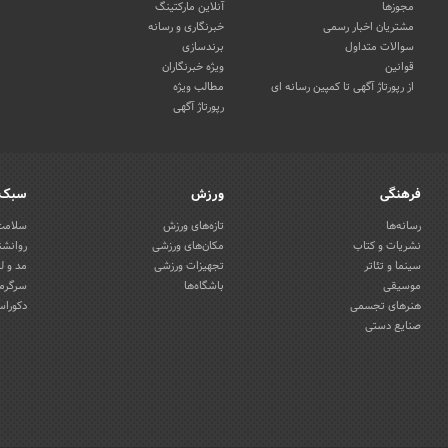
مجوزها
آنلاین مارکتینگ
مشتریان اخبار رسمی
خبرنگاری و رسانه
سوالات متداول
برندسازی
قوانین
ویژه خبرنگاران
از رپورتاژ آگهی تا کمپین رسانه ای
مطالب ویژه
رپورتاژ آگهی
فرهنگی
ورزش
سبک 
رسانه‌ها
تازه‌های ورزش
سلامت 
نشریات و کتاب
مکان‌های ورزشی
روانشن
سینما و تئاتر
تجهیزات ورزشی
مد و ل
موسیقی
باشگاه‌ها
سرگرمی
هنرهای تجسمی
دکوراس
صنایع دستی