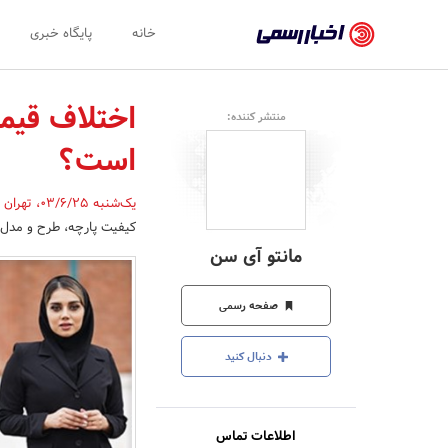
اخبار
خانه
پایگاه خبری
رسمی
-
اختلاف قیمت
منتشر کننده:
اخبار
است؟
تایید
شده
یک‌شنبه 03/6/25
،
تهران
کیفیت پارچه، طرح و مدل م
شرکت‌ها،
مانتو آی سن
سازمان‌ها
و
صفحه رسمی
روابط
دنبال کنید
عمومی‌ها
اطلاعات تماس