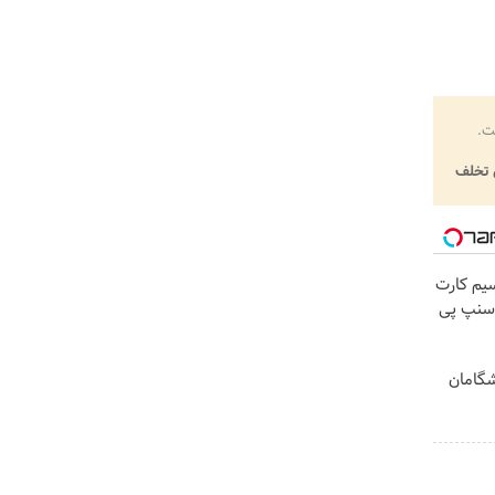
ت.
تخلف
ینترنت LTE با سیم کارت
یشگامان