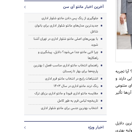
آخرین اخبار مانتو آی سن
جلوگیری از رنگ پس دادن مانتو شلوار اداری
جدیدترین مدل‌های مانتو شلوار اداری برای بانوان
شاغل
با بورس‌های اصلی مانتو شلوار اداری در تهران آشنا
شوید
چرا لایی مانتو جدا می‌شود؟ دلایل، پیشگیری و
راهکارها
راهنمای انتخاب مانتو اداری مناسب فصل | بهترین
آیا تجربه
پارچه‌ها برای بهار تا زمستان
یی دارند و
اشتباهات رایج در انتخاب مانتو فرم اداری
جستجو
ای متنوعی
رنگ ترند مانتو اداری در سال 1403
‌ها تأثیر
مقایسه مانتو اداری فیونا و مانتو اداری بزیاق ترک
تاریخچه لباس فرم به طور کامل
انتخاب بهترین جنس برای مانتو شلوار اداری
رین دلایل
اخبار ویژه
لیه بهتری