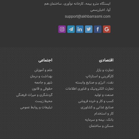
ایستگاه مترو بیمه، کارخانه نوآوری، ساختمان هم
آوا، اخباررسمی
support@akhbarrasmi.com
اقتصادی
اجتماعی
تجارت و بازار
علم و آموزش
کارآفرینی و استارتاپ
بهداشت و درمان
نفت، انرژی و صنایع وابسته
شهر و جامعه
تجارت الکترونیک و فناوری اطلاعات
حقوقی و قانون
صنعت و تولید
گردشگری و میراث فرهنگی
کسب و کار و خرده فروشی
محیط زیست
صنایع غذایی و کشاورزی
تبلیغات و روابط عمومی
کار و استخدام
بانک، بیمه و سرمایه
مسکن و ساختمان