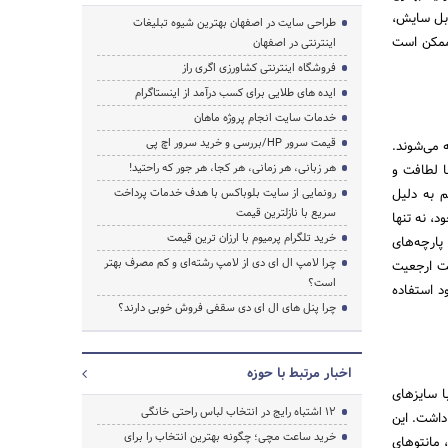
قابل سایش،
طراحی سایت در اصفهان بهترین شیوه تبلیغات
 ممکن است
اینترنتی در اصفهان
فروشگاه اینترنتی کشاورزی اگری راز
ایده های طلایی برای کسب درآمد از اینستاگرام
خدمات سایت انجام پروژه ماهان
قیمت سرور HP/بررسی و خرید سرور اچ پی
ه می‌شوند.
هر زبانی، هر زمانی، هر کجا، هر جور که راحتید!
ا لطافت و
م به دلیل
رونمایی از سایت بلوباکس با هدف خدمات پرداخت
سریع با نازلترین قیمت
د، نه تنها
خرید تلگرام پرمیوم با ارزان ترین قیمت
پارچه‌های
چرا لامپ ال ای دی از لامپ رشته‌ای و کم مصرف بهتر
لت ارجعیت
است؟
د استفاده
چرا پنل های ال ای دی سقفی فروش خوبی دارند؟
اخبار مرتبط با حوزه
 سایز‌های
۱۲ اشتباه رایج در انتخاب لباس راحتی خانگی
 داشت. این
خرید ساعت مچی؛ چگونه بهترین انتخاب را برای
 مانتو‌های