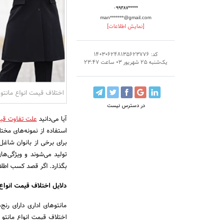
۰۹۹۳۸۷*****
man*******@gmail.com
[نمایش اطلاعات]
کد: 140306248135623776
یک‌شنبه 25 شهریور 03 ساعت 23:47
اختلاف قیمت انواع مانتو
در دسترس نیست
آیا می‌دانید
علت تفاوت قیمت
استفاده از نمونه‌های مختلف
برای برخی از بانوان شاغ
تولید می‌شوند و ویژگی‌ها
بگذارد. اگر قصد کسب اطلاع
دلایل اختلاف قیمت انواع 
مانتو‌های اداری دارای رن
اختلاف قیمت انواع مانتو 