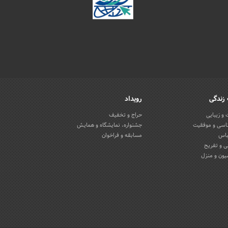
زندگی
رویداد
و زیبایی
حراج و تخفیف
اسی و موفقیت
جشنواره، نمایشگاه و همایش
باس
مسابقه و فراخوان
 و تفریح
یون و منزل