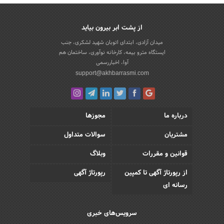
از پشت ابر بیرون بیاید
میدان آزادی، ابتدای اتوبان شهید لشکری، جنب
ایستگاه مترو بیمه، کارخانه نوآوری، ساختمان هم
آوا، اخباررسمی
support@akhbarrasmi.com
درباره ما
مجوزها
مشتریان
سوالات متداول
قوانین و مقررات
وبلاگ
از رپورتاژ آگهی تا کمپین
رپورتاژ آگهی
رسانه ای
سرویس‌های خبری