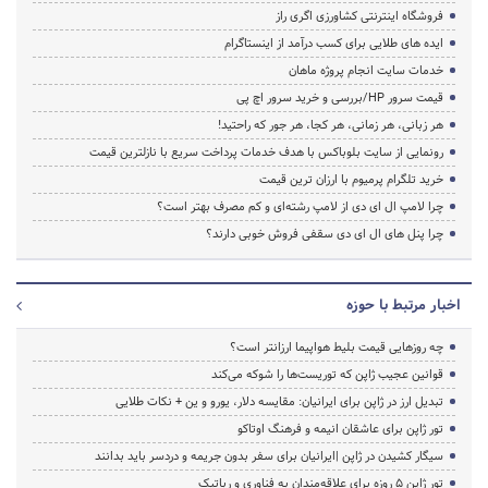
فروشگاه اینترنتی کشاورزی اگری راز
ایده های طلایی برای کسب درآمد از اینستاگرام
خدمات سایت انجام پروژه ماهان
قیمت سرور HP/بررسی و خرید سرور اچ پی
هر زبانی، هر زمانی، هر کجا، هر جور که راحتید!
رونمایی از سایت بلوباکس با هدف خدمات پرداخت سریع با نازلترین قیمت
خرید تلگرام پرمیوم با ارزان ترین قیمت
چرا لامپ ال ای دی از لامپ رشته‌ای و کم مصرف بهتر است؟
چرا پنل های ال ای دی سقفی فروش خوبی دارند؟
اخبار مرتبط با حوزه
چه روزهایی قیمت بلیط هواپیما ارزانتر است؟
قوانین عجیب ژاپن که توریست‌ها را شوکه می‌کند
تبدیل ارز در ژاپن برای ایرانیان: مقایسه دلار، یورو و ین + نکات طلایی
تور ژاپن برای عاشقان انیمه و فرهنگ اوتاکو
سیگار کشیدن در ژاپن |ایرانیان برای سفر بدون جریمه و دردسر باید بدانند
تور ژاپن ۵ روزه برای علاقه‌مندان به فناوری و رباتیک