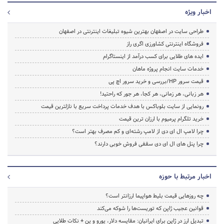
اخبار ویژه
طراحی سایت در اصفهان بهترین شیوه تبلیغات اینترنتی در اصفهان
فروشگاه اینترنتی کشاورزی اگری راز
ایده های طلایی برای کسب درآمد از اینستاگرام
خدمات سایت انجام پروژه ماهان
قیمت سرور HP/بررسی و خرید سرور اچ پی
هر زبانی، هر زمانی، هر کجا، هر جور که راحتید!
رونمایی از سایت بلوباکس با هدف خدمات پرداخت سریع با نازلترین قیمت
خرید تلگرام پرمیوم با ارزان ترین قیمت
چرا لامپ ال ای دی از لامپ رشته‌ای و کم مصرف بهتر است؟
چرا پنل های ال ای دی سقفی فروش خوبی دارند؟
اخبار مرتبط با حوزه
چه روزهایی قیمت بلیط هواپیما ارزانتر است؟
قوانین عجیب ژاپن که توریست‌ها را شوکه می‌کند
تبدیل ارز در ژاپن برای ایرانیان: مقایسه دلار، یورو و ین + نکات طلایی