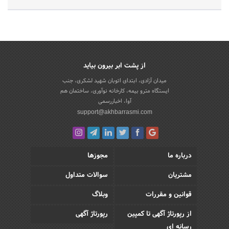
از پشت ابر بیرون بیاید
میدان آزادی، ابتدای اتوبان شهید لشکری، جنب
ایستگاه مترو بیمه، کارخانه نوآوری، ساختمان هم
آوا، اخباررسمی
support@akhbarrasmi.com
درباره ما
مجوزها
مشتریان
سوالات متداول
قوانین و مقررات
وبلاگ
از رپورتاژ آگهی تا کمپین
رپورتاژ آگهی
رسانه ای