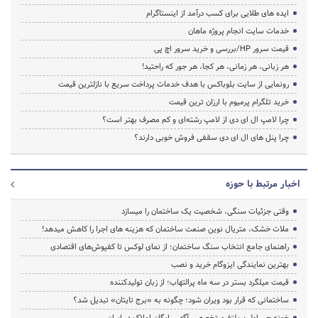
ایده های طلایی برای کسب درآمد از اینستاگرام
خدمات سایت انجام پروژه ماهان
قیمت سرور HP/بررسی و خرید سرور اچ پی
هر زبانی، هر زمانی، هر کجا، هر جور که راحتید!
رونمایی از سایت بلوباکس با هدف خدمات پرداخت سریع با نازلترین قیمت
خرید تلگرام پرمیوم با ارزان ترین قیمت
چرا لامپ ال ای دی از لامپ رشته‌ای و کم مصرف بهتر است؟
چرا پنل های ال ای دی سقفی فروش خوبی دارند؟
اخبار مرتبط با حوزه
وقتی جزئیات سنگی، شخصیت یک ساختمان را میسازد
ملات خشک، متریال نوین صنعت ساختمان که هزینه‌ های اجرا را کاهش میدهد!
راهنمای جامع انتخاب سنگ ساختمان؛ از نمای لوکس تا کفپوش‌های اقتصادی
بهترین نمایندگی ایزوگام خرید و نصب
قیمت میلگرد بستر در سه ماه پرالتهاب؛ از زبان تولیدکننده
ساختمانی که قرار بود ویران شود؛ چگونه به «برج تایتان» تبدیل شد؟
خونه چی اولین پلتفرم تخصصی آگهی رایگان املاک در ایران