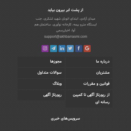
از پشت ابر بیرون بیاید
میدان آزادی، ابتدای اتوبان شهید لشکری، جنب
ایستگاه مترو بیمه، کارخانه نوآوری، ساختمان هم
آوا، اخباررسمی
support@akhbarrasmi.com
درباره ما
مجوزها
مشتریان
سوالات متداول
قوانین و مقررات
وبلاگ
از رپورتاژ آگهی تا کمپین
رپورتاژ آگهی
رسانه ای
سرویس‌های خبری