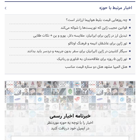
اخبار مرتبط با حوزه
چه روزهایی قیمت بلیط هواپیما ارزانتر است؟
قوانین عجیب ژاپن که توریست‌ها را شوکه می‌کند
تبدیل ارز در ژاپن برای ایرانیان: مقایسه دلار، یورو و ین + نکات طلایی
تور ژاپن برای عاشقان انیمه و فرهنگ اوتاکو
سیگار کشیدن در ژاپن |ایرانیان برای سفر بدون جریمه و دردسر باید بدانند
تور ژاپن ۵ روزه برای علاقه‌مندان به فناوری و رباتیک
هتل المپیا مشهد هتل دو ستاره قیمت مناسب
خبرنامه اخبار رسمی
اخبار را با توجه به حوزه موردنظر
در ایمیل خود دریافت کنید