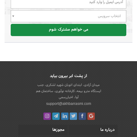
انتخاب سرویس
می خواهم مشترک شوم
از پشت ابر بیرون بیاید
میدان آزادی، ابتدای اتوبان شهید لشکری، جنب
ایستگاه مترو بیمه، کارخانه نوآوری، ساختمان هم
آوا، اخباررسمی
support@akhbarrasmi.com
درباره ما
مجوزها