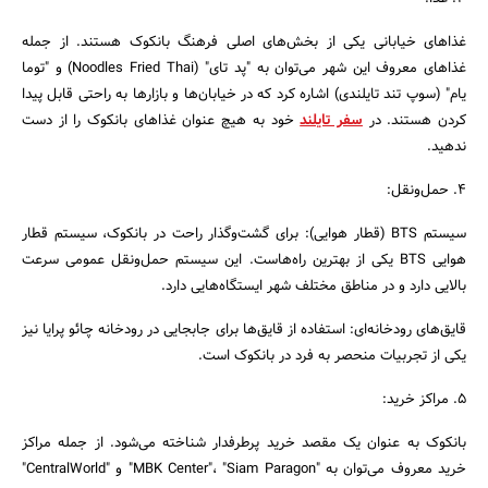
غذاهای خیابانی یکی از بخش‌های اصلی فرهنگ بانکوک هستند. از جمله
غذاهای معروف این شهر می‌توان به "پد تای" (Noodles Fried Thai) و "توما
یام" (سوپ تند تایلندی) اشاره کرد که در خیابان‌ها و بازارها به راحتی قابل پیدا
کردن هستند. در
سفر تایلند
خود به هیچ عنوان غذاهای بانکوک را از دست
ندهید.
4. حمل‌ونقل:
سیستم BTS (قطار هوایی): برای گشت‌وگذار راحت در بانکوک، سیستم قطار
هوایی BTS یکی از بهترین راه‌هاست. این سیستم حمل‌ونقل عمومی سرعت
بالایی دارد و در مناطق مختلف شهر ایستگاه‌هایی دارد.
قایق‌های رودخانه‌ای: استفاده از قایق‌ها برای جابجایی در رودخانه چائو پرایا نیز
یکی از تجربیات منحصر به فرد در بانکوک است.
5. مراکز خرید:
بانکوک به عنوان یک مقصد خرید پرطرفدار شناخته می‌شود. از جمله مراکز
خرید معروف می‌توان به "MBK Center"، "Siam Paragon" و "CentralWorld"