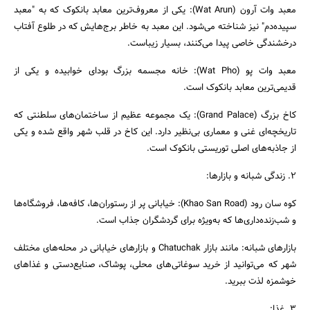
معبد وات آرون (Wat Arun): یکی از معروف‌ترین معابد بانکوک که به "معبد
سپیده‌دم" نیز شناخته می‌شود. این معبد به خاطر برج‌هایش که در طلوع آفتاب
درخشندگی خاصی پیدا می‌کنند، بسیار زیباست.
معبد وات پو (Wat Pho): خانه مجسمه بزرگ بودای خوابیده و یکی از
قدیمی‌ترین معابد بانکوک است.
کاخ بزرگ (Grand Palace): یک مجموعه عظیم از ساختمان‌های سلطنتی که
تاریخچه‌ای غنی و معماری بی‌نظیر دارد. این کاخ در قلب شهر واقع شده و یکی
از جاذبه‌های اصلی توریستی بانکوک است.
2. زندگی شبانه و بازارها:
جستجو
کوه سان رود (Khao San Road): خیابانی پر از رستوران‌ها، کافه‌ها، فروشگاه‌ها
و شب‌زنده‌داری‌ها که به‌ویژه برای گردشگران جذاب است.
بازارهای شبانه: مانند بازار Chatuchak و بازارهای خیابانی در محله‌های مختلف
شهر که می‌توانید از خرید سوغاتی‌های محلی، پوشاک، صنایع‌دستی و غذاهای
خوشمزه لذت ببرید.
3. غذا: