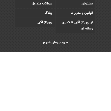
مشتریان
سوالات متداول
قوانین و مقررات
وبلاگ
از رپورتاژ آگهی تا کمپین
رپورتاژ آگهی
رسانه ای
سرویس‌های خبری
اقتصادی
اجتماعی
فرهنگی
ورزش
سبک زندگی
رویداد