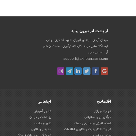
از پشت ابر بیرون بیاید
میدان آزادی، ابتدای اتوبان شهید لشکری، جنب
ایستگاه مترو بیمه، کارخانه نوآوری، ساختمان هم
آوا، اخباررسمی
support@akhbarrasmi.com
اقتصادی
اجتماعی
تجارت و بازار
علم و آموزش
کارآفرینی و استارتاپ
بهداشت و درمان
نفت، انرژی و صنایع وابسته
شهر و جامعه
تجارت الکترونیک و فناوری اطلاعات
حقوقی و قانون
صنعت و تولید
گردشگری و میراث فرهنگی