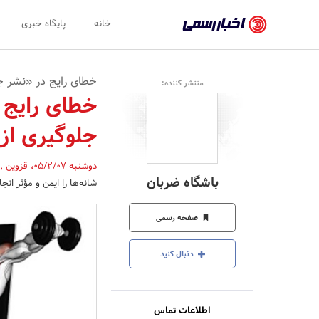
اخبار
خانه
پایگاه خبری
رسمی
-
خطای رایج در «نشر 
منتشر کننده:
اخبار
خطای رایج 
تایید
جلوگیری از
شده
شرکت‌ها،
دوشنبه 05/2/07
،
قزوین
,
باشگاه ضربان
شانه‌ها را ایمن و مؤثر ان
سازمان‌ها
و
صفحه رسمی
روابط
دنبال کنید
عمومی‌ها
اطلاعات تماس