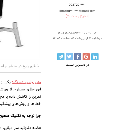
093722*****
drmahd*******@gmail.com
[نمایش اطلاعات]
کد: 140411058572427646
دوشنبه 7 اردیبهشت 05 ساعت 16:05
در دسترس نیست
خطای رایج در «نشر جان
نشر جانب دستگاه
یکی از م
این حال، بسیاری از ورزشک
تمرین را کاهش داده یا دچا
خطاها و روش‌های پیشگیری
چرا توجه به تکنیک صحی
عضله دلتوئید سر میانی، 