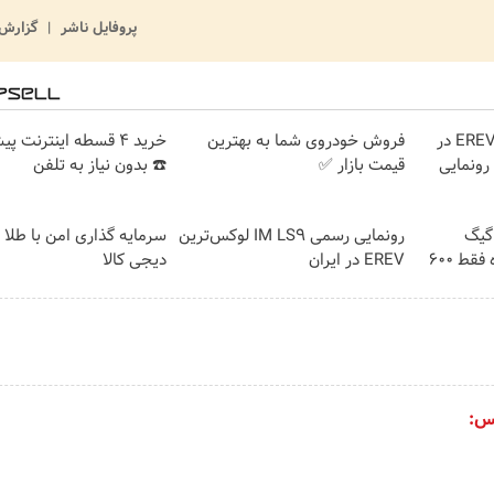
پروفایل ناشر
گزارش 
لوکس‌ترین شاسی‌بلند EREV در
فروش خودروی شما به بهترین
خرید 4 قسطه اینترنت پ
 رونمایی
قیمت بازار ✅
☎️ بدون نیاز به تلفن
⏳فرصت محدود!! 3000گیگ
رونمایی رسمی IM LS9 لوکس‌ترین
سرمایه گذاری امن با طلا و
اینترنت خانگی 180 روزه فقط 600
EREV در ایران
دیجی کالا
س: