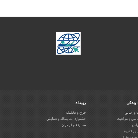
زندگی
رویداد
و زیبایی
حراج و تخفیف
اسی و موفقیت
جشنواره، نمایشگاه و همایش
باس
مسابقه و فراخوان
 و تفریح
یون و منزل