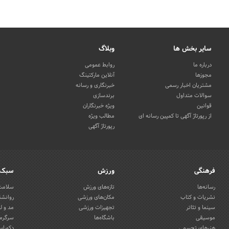
سایر بخش ها
وبلاگ
درباره ما
روابط عمومی
مجوزها
آنلاین مارکتینگ
مشتریان اخبار رسمی
خبرنگاری و رسانه
سوالات متداول
برندسازی
قوانین
ویژه خبرنگاران
از رپورتاژ آگهی تا کمپین رسانه ای
مطالب ویژه
رپورتاژ آگهی
فرهنگی
ورزش
سبک 
رسانه‌ها
تازه‌های ورزش
سلامت 
نشریات و کتاب
مکان‌های ورزشی
روانشن
سینما و تئاتر
تجهیزات ورزشی
مد و ل
موسیقی
باشگاه‌ها
سرگرمی
هنرهای تجسمی
دکوراس