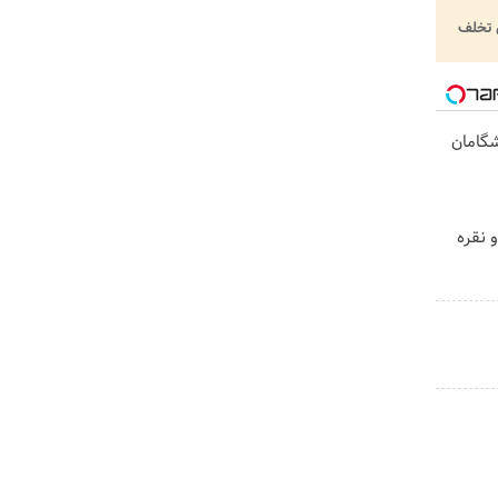
تخلف
یشگامان
 نقره