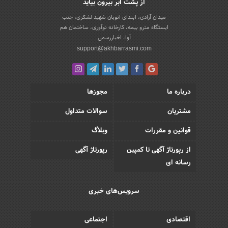
از پشت ابر بیرون بیاید
میدان آزادی، ابتدای اتوبان شهید لشکری، جنب
ایستگاه مترو بیمه، کارخانه نوآوری، ساختمان هم
آوا، اخباررسمی
support@akhbarrasmi.com
درباره ما
مجوزها
مشتریان
سوالات متداول
قوانین و مقررات
وبلاگ
از رپورتاژ آگهی تا کمپین
رپورتاژ آگهی
رسانه ای
سرویس‌های خبری
اقتصادی
اجتماعی