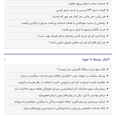
خدمات سایت انجام پروژه ماهان
قیمت سرور HP/بررسی و خرید سرور اچ پی
هر زبانی، هر زمانی، هر کجا، هر جور که راحتید!
رونمایی از سایت بلوباکس با هدف خدمات پرداخت سریع با نازلترین قیمت
خرید تلگرام پرمیوم با ارزان ترین قیمت
چرا لامپ ال ای دی از لامپ رشته‌ای و کم مصرف بهتر است؟
چرا پنل های ال ای دی سقفی فروش خوبی دارند؟
اخبار مرتبط با حوزه
علت بوق زدن دستگاه اکسیژن ساز چیست؟
پرستار سالمند در شهرک غرب | افزایش تقاضا برای خدمات مراقبت در منزل
مقایسه قیمت ایمپلنت کره ای و اروپایی؛ قدرت انتخاب از نظر هزینه و کیفیت
بیمارستان بدون دخانیات آذربایجان‌غربی میزبان فرهنگی هفته بدون دخانیات شد
درمان بواسیر با لیزر؛ یکی از روش‌های نوین درمان هموروئید
شرکت پرستاری پارسیان کلین؛ ارتقاء کیفیت زندگی با مراقبتی حرفه‌ای و دلسوزانه
ارائه خدمات تخصصی و زیبایی دندانپزشکی با جدیدترین روش‌های درمان