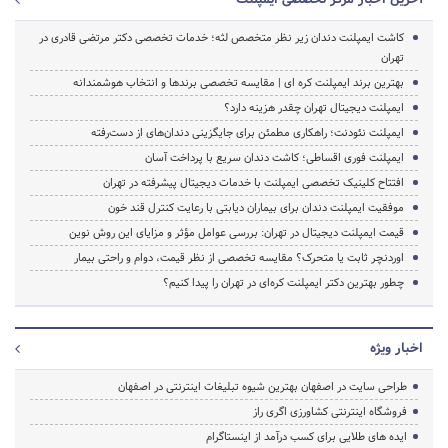
کاشت ایمپلنت دندان زیر نظر متخصص لثه؛ خدمات تخصصی دکتر مرتضی قادری در
تهران
بهترین برند ایمپلنت کره ای | مقایسه تخصصی برندها و انتخاب هوشمندانه
ایمپلنت دیجیتال تهران چقدر هزینه دارد؟
ایمپلنت نئودنت؛ راهکاری مطمئن برای جایگزینی دندان‌های از دست‌رفته
ایمپلنت فوری اقساطی؛ کاشت دندان سریع با پرداخت آسان
افتتاح کلینیک تخصصی ایمپلنت با خدمات دیجیتال پیشرفته در تهران
موفقیت ایمپلنت دندان برای بیماران دیابتی با رعایت کنترل قند خون
قیمت ایمپلنت دیجیتال در تهران: بررسی عوامل مؤثر و مزایای این روش نوین
اوردنچر ثابت یا متحرک؟ مقایسه تخصصی از نظر قیمت، دوام و راحتی بیمار
چطور بهترین دکتر ایمپلنت کره‌ای در تهران را پیدا کنیم؟
اخبار ویژه
طراحی سایت در اصفهان بهترین شیوه تبلیغات اینترنتی در اصفهان
فروشگاه اینترنتی کشاورزی اگری راز
ایده های طلایی برای کسب درآمد از اینستاگرام