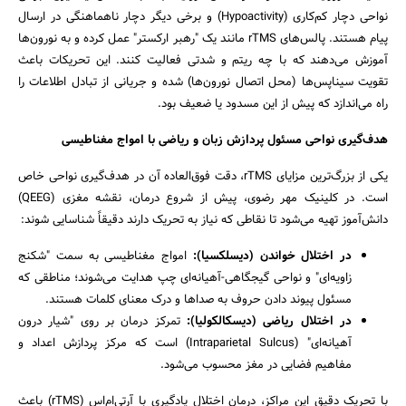
نواحی دچار کم‌کاری (Hypoactivity) و برخی دیگر دچار ناهماهنگی در ارسال
پیام هستند. پالس‌های rTMS مانند یک "رهبر ارکستر" عمل کرده و به نورون‌ها
آموزش می‌دهند که با چه ریتم و شدتی فعالیت کنند. این تحریکات باعث
جستجو
تقویت سیناپس‌ها (محل اتصال نورون‌ها) شده و جریانی از تبادل اطلاعات را
راه می‌اندازد که پیش از این مسدود یا ضعیف بود.
هدف‌گیری نواحی مسئول پردازش زبان و ریاضی با امواج مغناطیسی
یکی از بزرگ‌ترین مزایای rTMS، دقت فوق‌العاده آن در هدف‌گیری نواحی خاص
است. در کلینیک مهر رضوی، پیش از شروع درمان، نقشه مغزی (QEEG)
دانش‌آموز تهیه می‌شود تا نقاطی که نیاز به تحریک دارند دقیقاً شناسایی شوند:
در اختلال خواندن (دیسلکسیا):
امواج مغناطیسی به سمت "شکنج
زاویه‌ای" و نواحی گیجگاهی-آهیانه‌ای چپ هدایت می‌شوند؛ مناطقی که
مسئول پیوند دادن حروف به صداها و درک معنای کلمات هستند.
در اختلال ریاضی (دیسکالکولیا):
تمرکز درمان بر روی "شیار درون
آهیانه‌ای" (Intraparietal Sulcus) است که مرکز پردازش اعداد و
مفاهیم فضایی در مغز محسوب می‌شود.
با تحریک دقیق این مراکز، درمان اختلال یادگیری با آرتی‌ام‌اس (rTMS) باعث