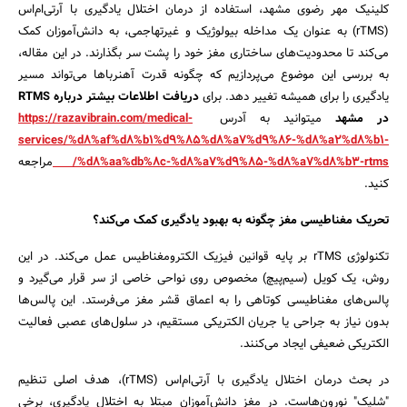
کلینیک مهر رضوی مشهد، استفاده از درمان اختلال یادگیری با آرتی‌ام‌اس
(rTMS) به عنوان یک مداخله بیولوژیک و غیرتهاجمی، به دانش‌آموزان کمک
می‌کند تا محدودیت‌های ساختاری مغز خود را پشت سر بگذارند. در این مقاله،
به بررسی این موضوع می‌پردازیم که چگونه قدرت آهنرباها می‌تواند مسیر
یادگیری را برای همیشه تغییر دهد. برای
دریافت اطلاعات بیشتر درباره RTMS
در مشهد
میتوانید به آدرس
https://razavibrain.com/medical-
services/%d8%af%d8%b1%d9%85%d8%a7%d9%86-%d8%a2%d8%b1-
%d8%aa%db%8c-%d8%a7%d9%85-%d8%a7%d8%b3-rtms/
مراجعه
کنید.
تحریک مغناطیسی مغز چگونه به بهبود یادگیری کمک می‌کند؟
تکنولوژی rTMS بر پایه قوانین فیزیک الکترومغناطیس عمل می‌کند. در این
روش، یک کویل (سیم‌پیچ) مخصوص روی نواحی خاصی از سر قرار می‌گیرد و
پالس‌های مغناطیسی کوتاهی را به اعماق قشر مغز می‌فرستد. این پالس‌ها
بدون نیاز به جراحی یا جریان الکتریکی مستقیم، در سلول‌های عصبی فعالیت
الکتریکی ضعیفی ایجاد می‌کنند.
در بحث درمان اختلال یادگیری با آرتی‌ام‌اس (rTMS)، هدف اصلی تنظیم
"شلیک" نورون‌هاست. در مغز دانش‌آموزان مبتلا به اختلال یادگیری، برخی