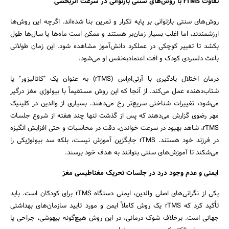
تفاوت rTMS با روش‌های سنتی بازتوانی در سرعت اثربخشی
روش‌های سنتی بازتوانی بر پایه تکرار و تمرین بنا شده‌اند. اگرچه این روش‌ها
ارزشمندند، اما اغلب بسیار زمان‌بر هستند و ممکن است ماه‌ها یا سال‌ها طول
بکشد تا تغییر کوچکی در عملکرد دانش‌آموز مشاهده شود. این زمان طولانی
باعث دلسردی کودک و افت اعتمادبه‌نفس او می‌شود.
درمان اختلال یادگیری با آرتی‌ام‌اس (rTMS) به عنوان یک "کاتالیزور" یا
شتاب‌دهنده عمل می‌کند. از آنجا که این روش مستقیماً با بیولوژی مغز درگیر
می‌شود، تغییرات شناختی سریع‌تر رخ می‌دهند. بسیاری از والدین در کلینیک
مهر رضوی گزارش می‌دهند که پس از گذشت تنها چند هفته از شروع جلسات
rTMS، شاهد بهبود در سرعت خواندن، دقت در محاسبات و حتی افزایش انگیزه
در فرزند خود هستند. rTMS جایگزین آموزش نیست، بلکه سد بیولوژیکی را
می‌شکند تا آموزش‌های سنتی بتوانند به هدف خود برسند.
ایمنی و عدم وجود درد در جلسات تحریک مغناطیسی مغز
یکی از نگرانی‌های اصلی والدین، ایمنی دستگاه rTMS برای کودکان است. باید
تأکید کرد که rTMS یک روش کاملاً ایمن و مورد تایید سازمان‌های بهداشتی
جهانی است. برخلاف شوک درمانی، در این روش هیچ‌گونه بیهوشی، جراحی یا