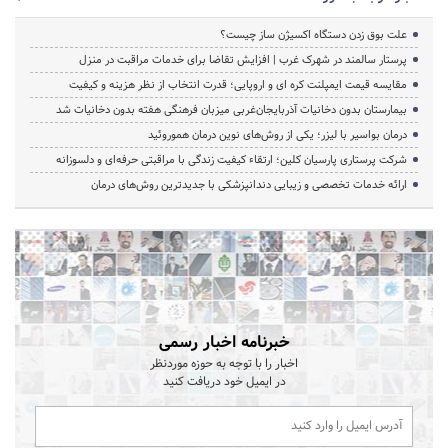
علت بوق زدن دستگاه اکسیژن ساز چیست؟
پرستار سالمند در شهرک غرب | افزایش تقاضا برای خدمات مراقبت در منزل
مقایسه قیمت ایمپلنت کره ای و اروپایی؛ قدرت انتخاب از نظر هزینه و کیفیت
بیمارستان بدون دخانیات آذربایجان‌غربی میزبان فرهنگی هفته بدون دخانیات شد
درمان بواسیر با لیزر؛ یکی از روش‌های نوین درمان هموروئید
شرکت پرستاری پارسیان کلین؛ ارتقاء کیفیت زندگی با مراقبتی حرفه‌ای و دلسوزانه
ارائه خدمات تخصصی و زیبایی دندانپزشکی با جدیدترین روش‌های درمان
خبرنامه اخبار رسمی
اخبار را با توجه به حوزه موردنظر
در ایمیل خود دریافت کنید