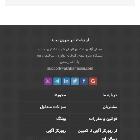
از پشت ابر بیرون بیاید
میدان آزادی، ابتدای اتوبان شهید لشکری، جنب
ایستگاه مترو بیمه، کارخانه نوآوری، ساختمان هم
آوا، اخباررسمی
support@akhbarrasmi.com
درباره ما
مجوزها
مشتریان
سوالات متداول
قوانین و مقررات
وبلاگ
از رپورتاژ آگهی تا کمپین
رپورتاژ آگهی
رسانه ای