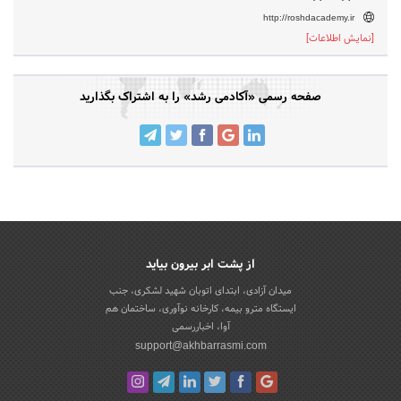
http://roshdacademy.ir
[نمایش اطلاعات]
صفحه رسمی «آکادمی رشد» را به اشتراک بگذارید
از پشت ابر بیرون بیاید
میدان آزادی، ابتدای اتوبان شهید لشکری، جنب
ایستگاه مترو بیمه، کارخانه نوآوری، ساختمان هم
آوا، اخباررسمی
support@akhbarrasmi.com