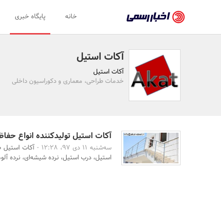
اخبار
خانه
پایگاه خبری
رسمی
-
آکات استیل
اخبار
آکات استیل
تایید
خدمات طراحی، معماری و دکوراسیون داخلی
شده
شرکت‌ها،
سازمان‌ها
آکات استیل تولیدکننده انواع حفاظ 
سه‌شنبه 11 دی 97، 12:28 -
آکات استیل ط
و
استیل، درب استیل، نرده شیشه‌ای، نرده آلوم
روابط
عمومی‌ها