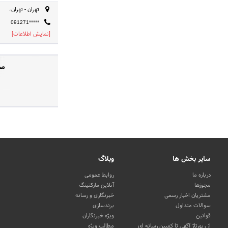
تهران - تهران،
091271*****
[نمایش اطلاعات]
صف
سایر بخش ها
وبلاگ
درباره ما
روابط عمومی
مجوزها
آنلاین مارکتینگ
مشتریان اخبار رسمی
خبرنگاری و رسانه
سوالات متداول
برندسازی
قوانین
ویژه خبرنگاران
از رپورتاژ آگهی تا کمپین رسانه ای
مطالب ویژه