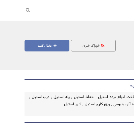
خوراک خبری
دنبال کنید
ل»
 انواع نرده استیل , حفاظ استیل , پله استیل , درب استیل ,
ه آلومینیومی , ورق کاری استیل , کاور استیل .
جستجو