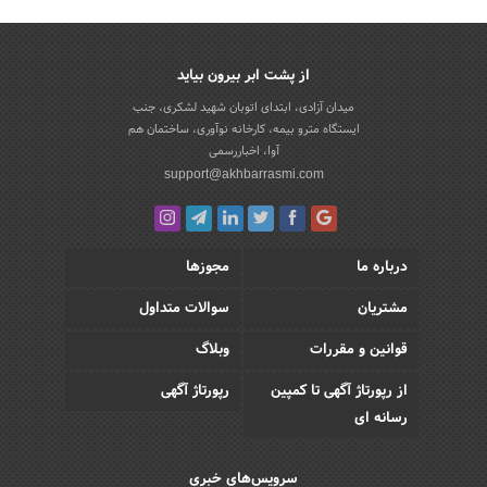
از پشت ابر بیرون بیاید
میدان آزادی، ابتدای اتوبان شهید لشکری، جنب
ایستگاه مترو بیمه، کارخانه نوآوری، ساختمان هم
آوا، اخباررسمی
support@akhbarrasmi.com
درباره ما
مجوزها
مشتریان
سوالات متداول
قوانین و مقررات
وبلاگ
از رپورتاژ آگهی تا کمپین
رپورتاژ آگهی
رسانه ای
سرویس‌های خبری