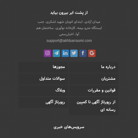
از پشت ابر بیرون بیاید
میدان آزادی، ابتدای اتوبان شهید لشکری، جنب
ایستگاه مترو بیمه، کارخانه نوآوری، ساختمان هم
آوا، اخباررسمی
support@akhbarrasmi.com
درباره ما
مجوزها
مشتریان
سوالات متداول
قوانین و مقررات
وبلاگ
از رپورتاژ آگهی تا کمپین
رپورتاژ آگهی
رسانه ای
سرویس‌های خبری